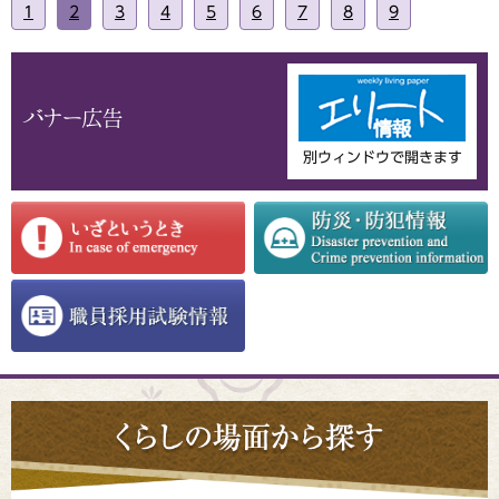
1
2
3
4
5
6
7
8
9
別ウィンドウで開きます