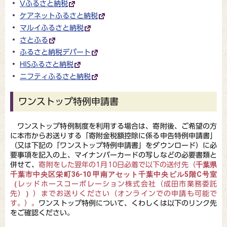
Vふるさと納税
ケアネットふるさと納税
マルイふるさと納税
さとふる
ふるさと納税デパート
HISふるさと納税
ニフティふるさと納税
ワンストップ特例申請書
ワンストップ特例制度を利用する場合は、寄附後、ご希望の方
に本市からお送りする「寄附金税額控除に係る申告特例申請書」
（又は下記の「ワンストップ特例申請書」をダウンロード）に必
要事項を記入の上、マイナンバーカードの写しなどの必要書類と
千葉県
併せて、
寄附をした翌年の1月10日必着で以下の送付先（
千葉市中央区栄町36-10 甲南アセット千葉中央ビル5階C号室
（
レッドホースコーポレーション株式会社（成田市業務委託
）
先）
）までお送りください（オンラインでの申請も可能で
す。）。
ワンストップ特例について、くわしくは以下のリンク先
をご確認ください。