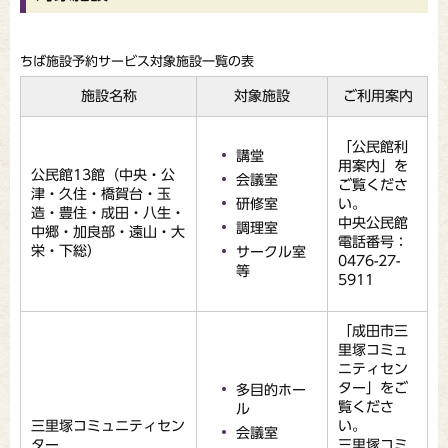
ちば施設予約サービス対象施設一覧の表
施設名称
対象施設
ご利用案内
「公民館利
講堂
用案内」を
公民館13館（中央・公
会議室
ご覧くださ
津・久住・橋賀台・玉
研修室
い。
造・豊住・成田・八生・
中央公民館
調理室
中郷・加良部・遠山・大
電話番号：
栄・下総）
サークル室
0476-27-
等
5911
「成田市三
里塚コミュ
ニティセン
ター」をご
多目的ホー
覧くださ
ル
三里塚コミュニティセン
い。
会議室
ター
三里塚コミ