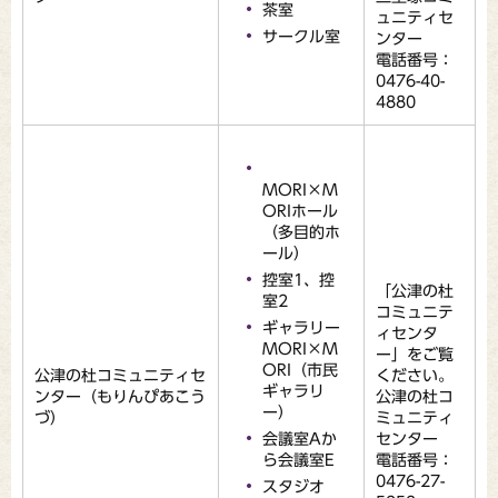
茶室
ュニティセ
サークル室
ンター
電話番号：
0476-40-
4880
MORI×M
ORIホール
（多目的ホ
ール）
控室1、控
「公津の杜
室2
コミュニテ
ギャラリー
ィセンタ
MORI×M
ー」をご覧
ORI（市民
公津の杜コミュニティセ
ください。
ギャラリ
ンター（もりんぴあこう
公津の杜コ
ー）
づ）
ミュニティ
会議室Aか
センター
ら会議室E
電話番号：
0476-27-
スタジオ