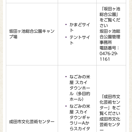
「坂田ヶ池
総合公園」
をご覧くだ
かまどサイ
さい
ト
坂田ヶ池総合公園キャン
坂田ヶ池総
プ場
合公園管理
テントサイ
事務所
ト
電話番号：
0476-29-
1161
なごみの米
屋 スカイ
タウンホー
ル（多目的
「成田市文
ホール）
化芸術セン
なごみの米
ター」をご
屋 スカイ
覧ください
タウンギャ
成田市文化
成田市文化芸術センター
ラリーAか
芸術センタ
らスカイタ
ー