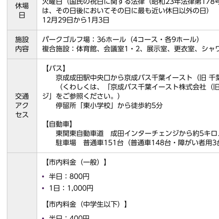
火曜日（国民の祝日に関する法律（昭和23年法律第178
休場
は、その日後においてその日に最も近い休日以外の日）
日
12月29日から1月3日
施設
パークゴルフ場：36ホール（4コース・各9ホール）
内容
複合施設：体育館、会議室1・2、展示室、更衣室、シャ
【バス】
京成成田駅中央口から京成バス千葉イースト（旧 千葉
（くわしくは、「京成バス千葉イースト株式会社（旧
交通
ジ」をご参照ください。）
アク
停留所「東小学校」から徒歩約5分
セス
【自動車】
東関東自動車道 成田インターチェンジから約5キロ
駐車場 普通車151台（普通車148台・障がい者用3
【市内料金（一般）】
半日：800円
1日：1,000円
【市内料金（中学生以下）】
半日：400円