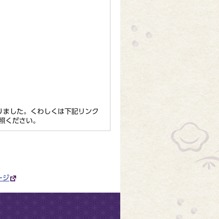
りました。くわしくは下記リンク
照ください。
ージ