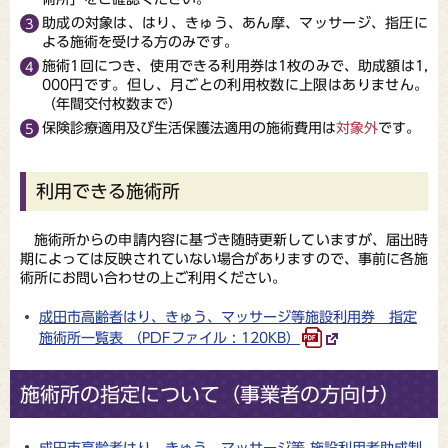
助成の対象は、はり、きゅう、あん摩、マッサージ、指圧に
よる施術を受ける方のみです。
施術1回につき、使用できる利用券は1枚のみで、助成額は1,
000円です。但し、月ごとの利用枚数に上限はありません。
（年間交付枚数まで）
保険診療適用及び生活保護法適用の施術費用は
対象外
です。
利用できる施術所
施術所からの申請内容に基づき随時更新していますが、届出時
期によっては反映されていない場合がありますので、事前に各施
術所にお問い合わせの上ご利用ください。
成田市高齢者はり、きゅう、マッサージ等施設利用券 指定
施術所一覧表 （PDFファイル : 120KB）
施術所の指定について（事業者の方向け）
成田市高齢者はり、きゅう、マッサージ等 施設利用者助成制