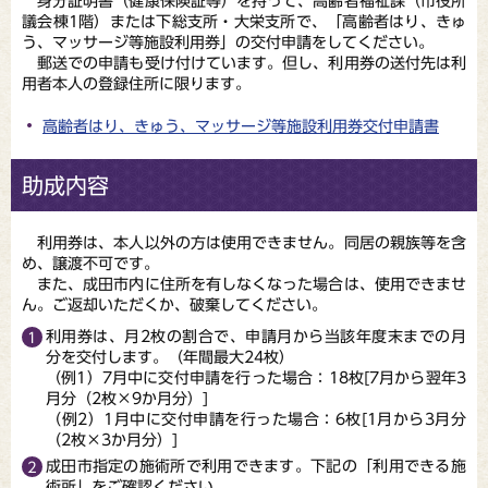
身分証明書（健康保険証等）を持って、高齢者福祉課（市役所
議会棟1階）または下総支所・大栄支所で、「高齢者はり、きゅ
う、マッサージ等施設利用券」の交付申請をしてください。
郵送での申請も受け付けています。但し、利用券の送付先は利
用者本人の登録住所に限ります。
高齢者はり、きゅう、マッサージ等施設利用券交付申請書
助成内容
利用券は、本人以外の方は使用できません。同居の親族等を含
め、譲渡不可です。
また、成田市内に住所を有しなくなった場合は、使用できませ
ん。ご返却いただくか、破棄してください。
利用券は、月2枚の割合で、申請月から当該年度末までの月
分を交付します。（年間最大24枚）
（例1）7月中に交付申請を行った場合：18枚[7月から翌年3
月分（2枚×9か月分）]
（例2）1月中に交付申請を行った場合：6枚[1月から3月分
（2枚×3か月分）]
成田市指定の施術所で利用できます。下記の「利用できる施
術所」をご確認ください。