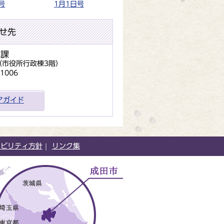
号
1月1日号
せ先
進課
地（市役所行政棟3階）
1006
アガイド
シビリティ方針
リンク集