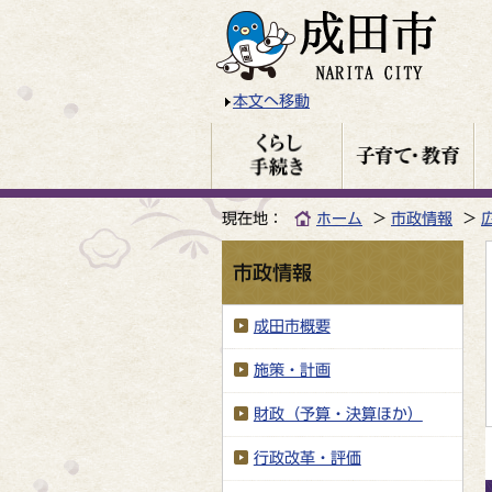
本文へ移動
現在地：
ホーム
市政情報
市政情報
成田市概要
施策・計画
財政（予算・決算ほか）
行政改革・評価