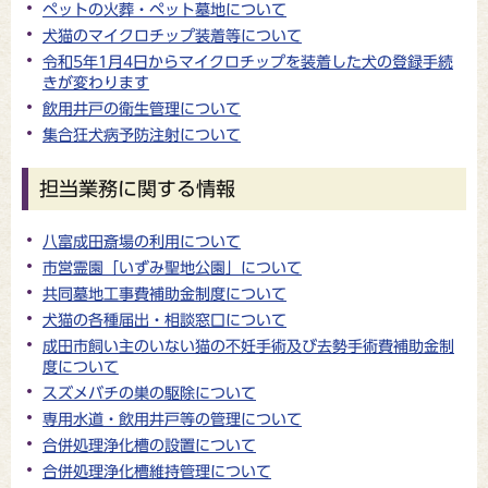
ペットの火葬・ペット墓地について
犬猫のマイクロチップ装着等について
令和5年1月4日からマイクロチップを装着した犬の登録手続
きが変わります
飲用井戸の衛生管理について
集合狂犬病予防注射について
担当業務に関する情報
八富成田斎場の利用について
市営霊園「いずみ聖地公園」について
共同墓地工事費補助金制度について
犬猫の各種届出・相談窓口について
成田市飼い主のいない猫の不妊手術及び去勢手術費補助金制
度について
スズメバチの巣の駆除について
専用水道・飲用井戸等の管理について
合併処理浄化槽の設置について
合併処理浄化槽維持管理について