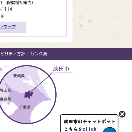
地1（保健福祉館内）
1114
jp
gleマップ
シビリティ方針
リンク集