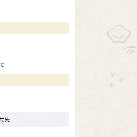
て
せ先
課