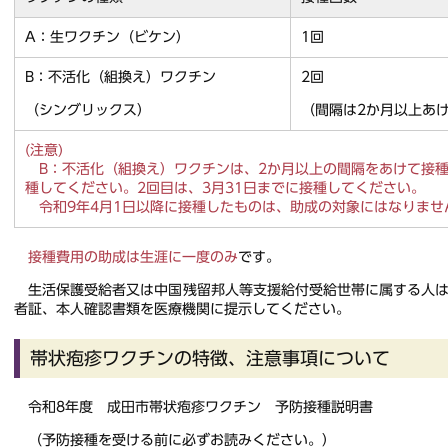
A：生ワクチン（ビケン）
1回
B：不活化（組換え）ワクチン
2回
（シングリックス）
（間隔は2か月以上あ
(注意)
B：不活化（組換え）ワクチンは、2か月以上の間隔をあけて接種
種してください。2回目は、3月31日までに接種してください。
令和9年4月1日以降に接種したものは、助成の対象にはなりませ
接種費用の助成は生涯に一度のみ
です。
生活保護受給者又は中国残留邦人等支援給付受給世帯に属する人は
者証、本人確認書類を医療機関に提示してください。
帯状疱疹ワクチンの特徴、注意事項について
令和8年度 成田市帯状疱疹ワクチン 予防接種説明書
（予防接種を受ける前に必ずお読みください。）