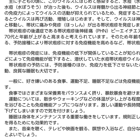
主に子どもの頃に、このウイルスにはじめて感染すると、水痘（水
水痘（水ぼうそう）が治った後も、ウイルスは脊髄から出る神経節
の免疫力によってウイルスの活動が抑えられているため、発症する
るとウイルスは再び活動、増殖しはじめます。そして、ウイルスは
と移動し、帯状に痛みや発疹（ほっしん）が出る帯状疱疹を発症しま
帯状疱疹の後遺症である帯状疱疹後神経痛（PHN）ピーエイチエヌ
70代と年齢が上がると高まると考えられています。そのため年齢
る、予防接種により帯状疱疹に対する免疫機能を高めるなど、帯状
帯状疱疹の発症には、免疫機能の低下が関係していることが知られ
どによって免疫機能が低下すると、潜伏していた水痘帯状疱疹ウイ
帯状疱疹の予防には、予防接種のほか、免疫力を低下させないた
動、良質な睡眠も大切です。
一般に、好き嫌いのある食事、運動不足、睡眠不足などは免疫機能
す。
食事ではさまざまな栄養素をバランスよく摂り、暴飲暴食を避けま
運動については、散歩やウォーキングなどの体温が少し上がる程度
を浴びることも免疫機能アップにつながります。激しい運動や長時
下げてしまいますので気を付けましょう。
睡眠は身体をメンテナンスする重要な働きをしています。規則正し
を得るためにも効果的です。
また、音楽を聴く、テレビや映画を観る、瞑想や入浴など、自分な
とよいでしょう。