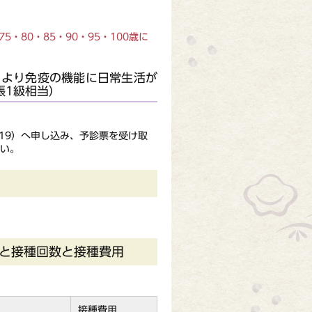
・80・85・90・95・100歳に
により免疫の機能に日常生活が
帳1級相当）
19）へ申し込み、予診票を受け取
い。
）と接種回数と接種費用
接種費用