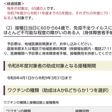
＜経過措置＞
毎年の対象は、65歳の人
です。
令和7年度から令和11年度までの5年間は、それぞれの年度に70・75
なる人
も対象です。
（2）接種日当日に60から64歳で、免疫不全ウイルス
ほとんど不可能な程度の障がいのある人（身体障害者手
予診票は、地域医療政策課まで、お申し込みください。
直接来館または電話で地域医療政策課（保健福祉館内・電話27-11
り、医療機関へ予診票と身体障害者手帳、接種費用を持参してくださ
令和8年度対象者の助成対象となる接種期間
令和8年4月1日から令和9年3月31日まで
ワクチンの種類（助成はAかBどちらか1つを選択
ワクチンの種類と接種回数と接種費用
ワクチンの種類
接種回数