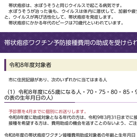
帯状疱疹は、水ぼうそうと同じウイルスで起こる病気です。
水ぼうそうが治った後も、ウイルスは体内に潜伏して、加齢や疲
と、ウイルスが再び活性化して、帯状疱疹を発症します。
帯状疱疹にかかる年代のピークは70歳代といわれています。
帯状疱疹ワクチン予防接種費用の助成を受けら
令和8年度対象者
市に住民記録があり、次のいずれかに当てはまる人
（1）令和8年度に65歳になる人・70・75・80・85・
の表の生年月日の人）
予診票を4月までに個別にお送りします。
令和8年度に助成対象となる年代の方は、令和9年3月31日までに
接種を希望する方は、費用助成の機会を逃すことのないよう、ご注
令和8年度の帯状疱疹ワクチン接種費用助成対象者の年齢と生年月日