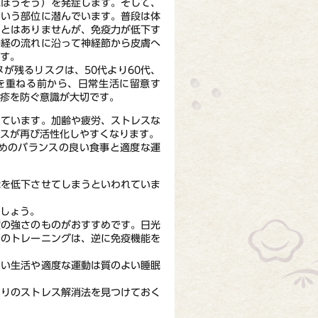
ぼうそう）を発症します。そして、
という部位に潜んでいます。普段は体
ことはありませんが、免疫力が低下す
神経の流れに沿って神経節から皮膚へ
す。
が残るリスクは、50代より60代、
を重ねる前から、日常生活に留意す
疱疹を防ぐ意識が大切です。
ています。加齢や疲労、ストレスな
ルスが再び活性化しやすくなります。
めのバランスの良い食事と適度な運
を低下させてしまうといわれていま
しょう。
の強さのものがおすすめです。日光
間のトレーニングは、逆に免疫機能を
い生活や適度な運動は質のよい睡眠
りのストレス解消法を見つけておく