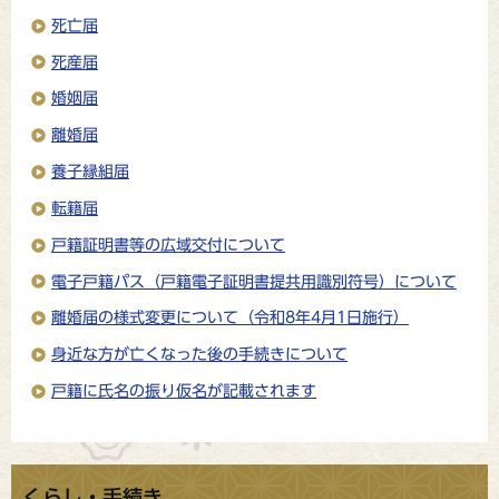
死亡届
死産届
婚姻届
離婚届
養子縁組届
転籍届
戸籍証明書等の広域交付について
電子戸籍パス（戸籍電子証明書提共用識別符号）について
離婚届の様式変更について（令和8年4月1日施行）
身近な方が亡くなった後の手続きについて
戸籍に氏名の振り仮名が記載されます
くらし・手続き