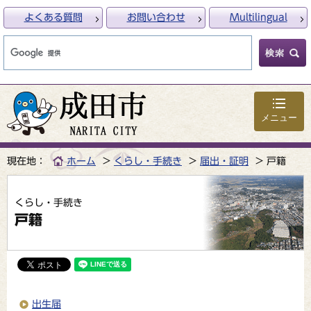
よくある質問
お問い合わせ
Multilingual
メニュー
現在地：
ホーム
くらし・手続き
届出・証明
戸籍
くらし・手続き
戸籍
出生届