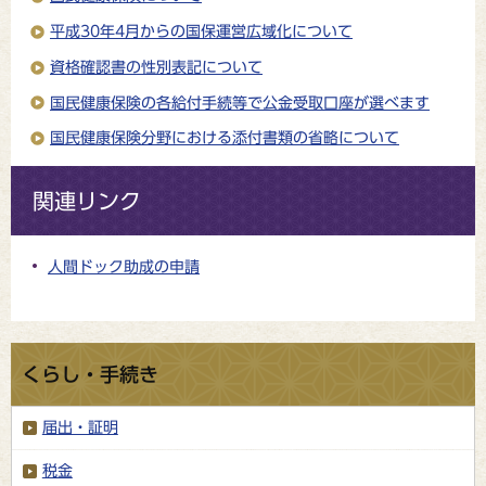
平成30年4月からの国保運営広域化について
資格確認書の性別表記について
国民健康保険の各給付手続等で公金受取口座が選べます
国民健康保険分野における添付書類の省略について
関連リンク
人間ドック助成の申請
くらし・手続き
届出・証明
税金