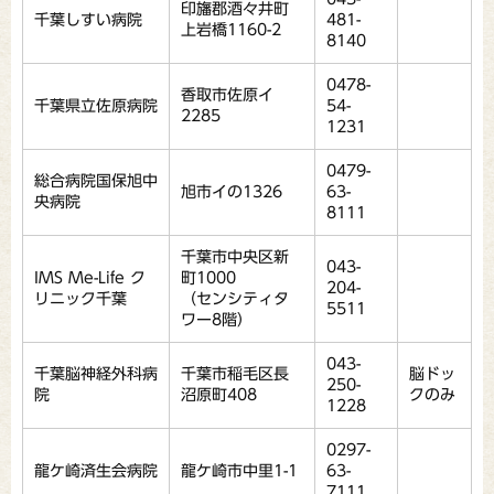
印旛郡酒々井町
千葉しすい病院
481-
上岩橋1160-2
8140
0478-
香取市佐原イ
千葉県立佐原病院
54-
2285
1231
0479-
総合病院国保旭中
旭市イの1326
63-
央病院
8111
千葉市中央区新
043-
IMS Me-Life ク
町1000
204-
リニック千葉
（センシティタ
5511
ワー8階）
043-
千葉脳神経外科病
千葉市稲毛区長
脳ドッ
250-
院
沼原町408
クのみ
1228
0297-
龍ケ崎済生会病院
龍ケ崎市中里1-1
63-
7111