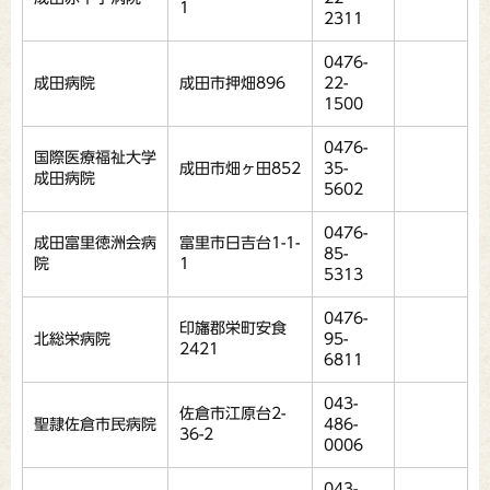
1
2311
0476-
成田病院
成田市押畑896
22-
1500
0476-
国際医療福祉大学
成田市畑ヶ田852
35-
成田病院
5602
0476-
成田富里徳洲会病
富里市日吉台1-1-
85-
院
1
5313
0476-
印旛郡栄町安食
北総栄病院
95-
2421
6811
043-
佐倉市江原台2-
聖隷佐倉市民病院
486-
36-2
0006
043-