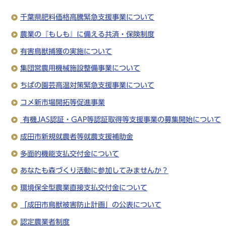
千葉県肥料価格高騰緊急支援事業について
農業の『もしも』に備える共済・保険制度
有害鳥獣捕獲の実施について
集団営農用機械施設整備事業について
ちばの園芸高温対策緊急支援事業について
コメ新市場開拓等促進事業
有機JAS認証・GAP等認証取得等支援事業の募集開始について
成田市新規就農者等就農支援補助金
多面的機能支払交付金について
あなたも森づくり活動に参加してみませんか？
環境保全型農業直接支払交付金について
「成田市鳥獣被害防止計画」の公表について
認定農業者制度