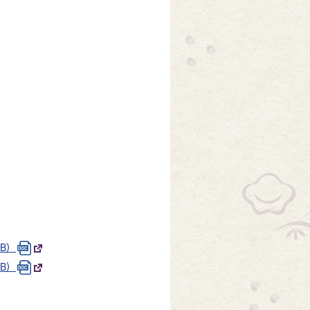
B）
B）