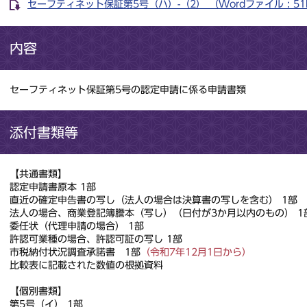
セーフティネット保証第5号（ハ）-（2） （Wordファイル : 51
内容
セーフティネット保証第5号の認定申請に係る申請書類
添付書類等
【共通書類】
認定申請書原本 1部
直近の確定申告書の写し（法人の場合は決算書の写しを含む） 1部
法人の場合、商業登記簿謄本（写し）（日付が3か月以内のもの） 1
委任状（代理申請の場合） 1部
許認可業種の場合、許認可証の写し 1部
市税納付状況調査承諾書 1部
（令和7年12月1日から）
比較表に記載された数値の根拠資料
【個別書類】
第5号（イ） 1部