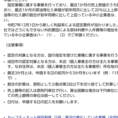
指定業種に属する事業を行っており、最近1か月の売上原価のうち原
おり、最近1か月の原油等仕入単価が前年同月に比して20％以上上
油等の仕入額の割合が前年同期に比して上回っている中小企業者は、
い。
令和7年12月1日から新しく利益率による認定要件が加わりました
社ではどうにもできない外的要因による原材料費や人件費等の増加を
ている中小企業者はハ－（1）、（2）でご申請ください。
（注意事項）
認定の対象となる方は、国の指定を受けた業種に属する事業を行う
成田市の認定対象となる方は、本店（個人事業主の方は主たる事業
す。なお住所は、本店（個人事業主の方は主たる事業所）所在地の
最近3か月とは、申請する日の前月から3か月をいいます（例：11
で）。
割合の計算は、原則として小数点第2位以下を切り捨てして計算し
売上額等の記入は原則円単位で行い、算出困難な場合は千円単位に
ての売上額等の単位は統一してください。
日付は、申請する日の記入をお願いします。
セーフティネット保証制度（5号：業況の悪化している業種（全国