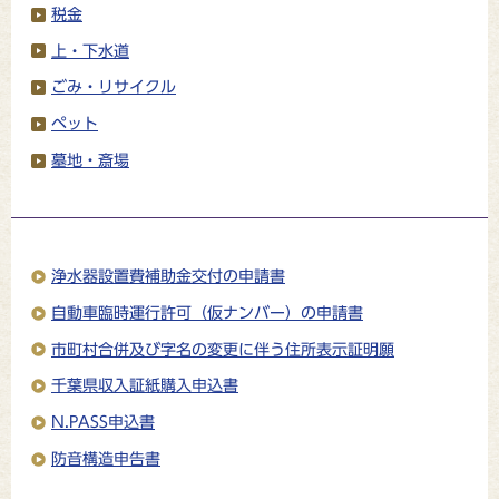
税金
上・下水道
ごみ・リサイクル
ペット
墓地・斎場
浄水器設置費補助金交付の申請書
自動車臨時運行許可（仮ナンバー）の申請書
市町村合併及び字名の変更に伴う住所表示証明願
千葉県収入証紙購入申込書
N.PASS申込書
防音構造申告書