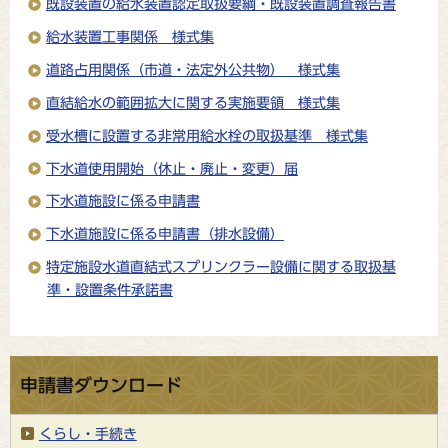
既設装置の給水装置認定取扱要綱・既設装置調査報告書
給水装置工事関係 様式集
道路占用関係（市道・法定外公共物） 様式集
直結給水の範囲拡大に関する実施要領 様式集
受水槽に設置する非常用給水栓の取扱基準 様式集
下水道使用開始（休止・廃止・変更）届
下水道施設に係る申請書
下水道施設に係る申請書（排水設備）
特定施設水道直結式スプリンクラー設備に関する取扱基
準・設置条件承諾書
申請書ダウンロード
くらし・手続き