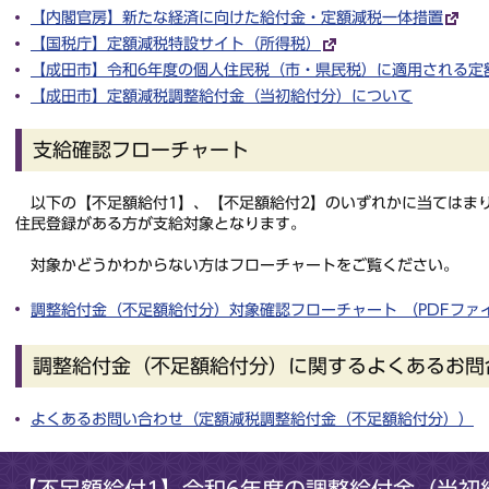
【内閣官房】新たな経済に向けた給付金・定額減税一体措置
【国税庁】定額減税特設サイト（所得税）
【成田市】令和6年度の個人住民税（市・県民税）に適用される定
【成田市】定額減税調整給付金（当初給付分）について
支給確認フローチャート
以下の【不足額給付1】、【不足額給付2】のいずれかに当てはまり
住民登録がある方が支給対象となります。
対象かどうかわからない方はフローチャートをご覧ください。
調整給付金（不足額給付分）対象確認フローチャート （PDFファイル 
調整給付金（不足額給付分）に関するよくあるお問
よくあるお問い合わせ（定額減税調整給付金（不足額給付分））