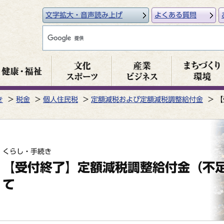
文字拡大・音声読み上げ
よくある質問
き
税金
個人住民税
定額減税および定額減税調整給付金
【
くらし・手続き
【受付終了】定額減税調整給付金（不
て