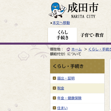
本文へ移動
現在地：
ホーム
くらし・手続
額給付分）について
くらし・手続き
届出・証明
税金
年金・健康保険
住まい