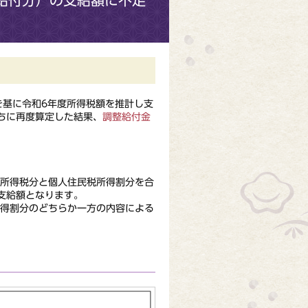
給付分）の支給額に不足
基に令和6年度所得税額を推計し支
ちに再度算定した結果、
調整給付金
所得税分と個人住民税所得割分を合
支給額となります。
得割分のどちらか一方の内容による