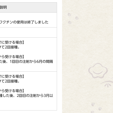
説明
価ワクチンの使用は終了しました
でに受ける場合】
けて2回接種。
から受ける場合】
た後、1回目の注射から6月の間隔
でに受ける場合】
けて2回接種。
から受ける場合】
種した後、2回目の注射から3月以