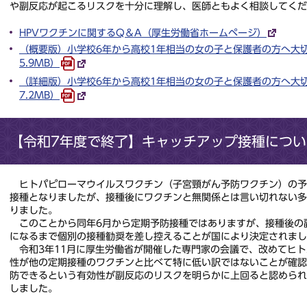
や副反応が起こるリスクを十分に理解し、医師ともよく相談してくだ
HPVワクチンに関するQ＆A（厚生労働省ホームページ）
（概要版）小学校6年から高校1年相当の女の子と保護者の方へ大切な
5.9MB）
（詳細版）小学校6年から高校1年相当の女の子と保護者の方へ大切な
7.2MB）
【令和7年度で終了】キャッチアップ接種につい
ヒトパピローマウイルスワクチン（子宮頸がん予防ワクチン）の予防
接種となりましたが、接種後にワクチンと無関係とは言い切れない
りました。
このことから同年6月から定期予防接種ではありますが、接種後の
になるまで個別の接種勧奨を差し控えることが国により決定されまし
令和3年11月に厚生労働省が開催した専門家の会議で、改めてヒト
性が他の定期接種のワクチンと比べて特に低い訳ではないことが確
防できるという有効性が副反応のリスクを明らかに上回ると認めら
しました。