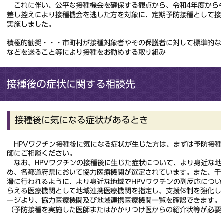
これに伴い、公平な接種機会を確保する観点から、令和4年度から
差し控えにより接種機会を逃した方を対象に、定期予防接種として
実施しました。
積極的勧奨・・・市町村が接種対象者やその保護者に対して標準的
などを送ること等により接種をお勧めする取り組み
接種後の症状に関する相談先
接種後に気になる症状があるとき
HPVワクチン接種後に気になる症状が生じた方は、まずは予防接
師にご相談ください。
なお、HPVワクチンの接種後に生じた症状について、より身近な
め、各都道府県において協力医療機関が選定されています。また、
滑に行われるように、より身近な地域でHPVワクチンの副反応につ
らえる医療機関として地域連携医療機関を指定し、支援体制を強化
ージより、協力医療機関及び地域連携医療機関一覧を確認できます。
（予防接種を実施した医師またはかかりつけ医からの紹介状等が必