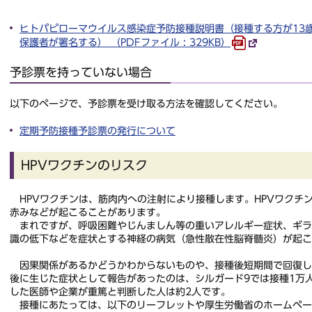
ヒトパピローマウイルス感染症予防接種説明書（接種する方が13
保護者が署名する） （PDFファイル : 329KB）
予診票を持っていない場合
以下のページで、予診票を受け取る方法を確認してください。
定期予防接種予診票の発行について
HPVワクチンのリスク
HPVワクチンは、筋肉内への注射により接種します。HPVワクチ
赤みなどが起こることがあります。
まれですが、呼吸困難やじんましん等の重いアレルギー症状、ギラ
識の低下などを症状とする神経の病気（急性散在性脳脊髄炎）が起こ
因果関係があるかどうかわからないものや、接種後短期間で回復し
後に生じた症状として報告があったのは、シルガード9では接種1万
した医師や企業が重篤と判断した人は約2人です。
接種にあたっては、以下のリーフレットや厚生労働省のホームペー