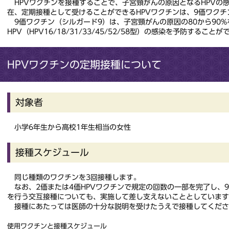
HPVワクチンを接種することで、子宮頸がんの原因となるHPVの
在、定期接種として受けることができるHPVワクチンは、9価ワクチ
9価ワクチン（シルガード9）は、子宮頸がんの原因の80から90%
HPV（HPV16/18/31/33/45/52/58型）の感染を予防すること
HPVワクチンの定期接種について
対象者
小学6年生から高校1年生相当の女性
接種スケジュール
同じ種類のワクチンを3回接種します。
なお、2価または4価HPVワクチンで規定の回数の一部を完了し、9
を行う交互接種についても、実施して差し支えないこととしています
接種にあたっては医師の十分な説明を受けたうえで接種してくださ
使用ワクチンと接種スケジュール