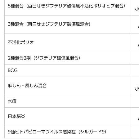
5種混合（百日せきジフテリア破傷風不活化ポリオヒブ混合）
小
3種混合（百日せきジフテリア破傷風混合）
不活化ポリオ
2種混合2期（ジフテリア破傷風混合）
BCG
未
麻しん・風しん混合
小
水痘
日本脳炎
9価ヒトパピローマウイルス感染症（シルガード9）