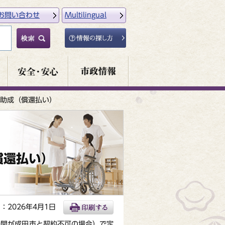
お問い合わせ
Multilingual
助成（償還払い）
償還払い）
：2026年4月1日
機関が成田市と契約不可の場合）で定