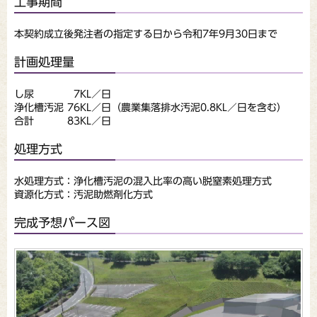
工事期間
本契約成立後発注者の指定する日から令和7年9月30日まで
計画処理量
し尿 7KL／日
浄化槽汚泥 76KL／日（農業集落排水汚泥0.8KL／日を含む）
合計 83KL／日
処理方式
水処理方式：浄化槽汚泥の混入比率の高い脱窒素処理方式
資源化方式：汚泥助燃剤化方式
完成予想パース図