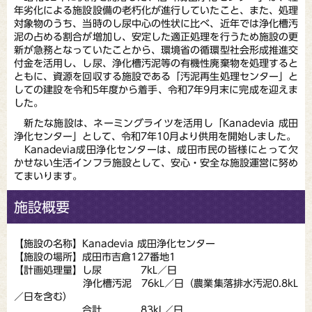
年劣化による施設設備の老朽化が進行していたこと、また、処理
対象物のうち、当時のし尿中心の性状に比べ、近年では浄化槽汚
泥の占める割合が増加し、安定した適正処理を行うため施設の更
新が急務となっていたことから、環境省の循環型社会形成推進交
付金を活用し、し尿、浄化槽汚泥等の有機性廃棄物を処理すると
ともに、資源を回収する施設である「汚泥再生処理センター」と
しての建設を令和5年度から着手、令和7年9月末に完成を迎えま
した。
新たな施設は、ネーミングライツを活用し「Kanadevia 成田
浄化センター」として、令和7年10月より供用を開始しました。
Kanadevia成田浄化センターは、成田市民の皆様にとって欠
かせない生活インフラ施設として、安心・安全な施設運営に努め
てまいります。
施設概要
【施設の名称】Kanadevia 成田浄化センター
【施設の場所】成田市吉倉127番地1
【計画処理量】し尿 7kL／日
浄化槽汚泥 76kL／日（農業集落排水汚泥0.8kL
／日を含む）
合計 83kL／日