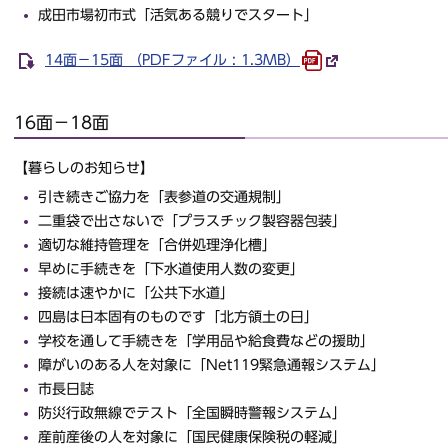
成田市場初市式「活気ある競りでスタート」
14面－15面 （PDFファイル : 1.3MB）
16面－18面
【暮らしのお知らせ】
引き続きご協力を「表参道の交通規制」
二重袋で出さないで「プラスチック製容器包装」
適切な維持管理を「合併処理浄化槽」
早めに手続きを「下水道使用人数の変更」
接続は速やかに「公共下水道」
四島は日本固有のものです「北方領土の日」
学校を通して手続きを「学用品や給食費などの援助」
障がいのある人を対象に「Net119緊急通報システム」
市長日誌
防災行政無線でテスト「全国瞬時警報システム」
産前産後の人を対象に「国民健康保険税の軽減」