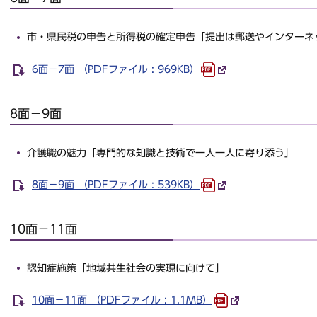
市・県民税の申告と所得税の確定申告「提出は郵送やインターネ
6面－7面 （PDFファイル : 969KB）
8面－9面
介護職の魅力「専門的な知識と技術で一人一人に寄り添う」
8面－9面 （PDFファイル : 539KB）
10面－11面
認知症施策「地域共生社会の実現に向けて」
10面－11面 （PDFファイル : 1.1MB）