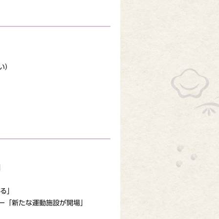
い）
」
する」
ー「新たな運動施設が開場」