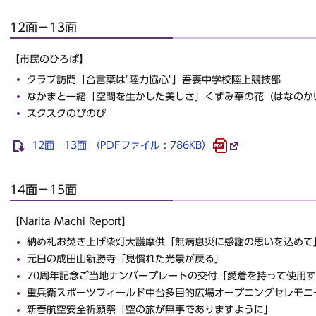
12面－13面
【市民のひろば】
クラブ訪問「合言葉は"陸力協心"」吾妻中学校陸上競技部
なかまと一緒「空間を生かした美しさ」くずみ華の花（はなのか
スクスクのびのび
12面－13面 （PDFファイル : 786KB）
14面－15面
【Narita Machi Report】
納め札お焚き上げ柴灯大護摩供「無病息災に感謝の思いを込めて
元日の成田山新勝寺「見慣れた光景が戻る」
70周年記念ご当地ナンバープレートの交付「愛着を持って使用
重兵衛スポーツフィールド中台多目的広場オープニングセレモニ
新春航空安全祈願祭「空の旅が無事でありますように」