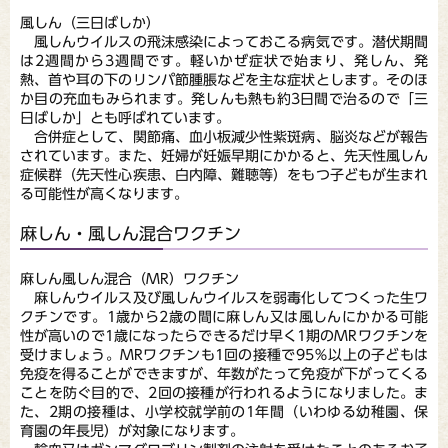
風しん（三日ばしか）
風しんウイルスの飛沫感染によっておこる病気です。潜伏期間
は2週間から3週間です。軽いかぜ症状で始まり、発しん、発
熱、首や耳の下のリンパ節腫脹などを主な症状とします。そのほ
か目の充血もみられます。発しんも熱も約3日間で治るので「三
日ばしか」とも呼ばれています。
合併症として、関節痛、血小板減少性紫斑病、脳炎などが報告
されています。また、妊婦が妊娠早期にかかると、先天性風しん
症候群（先天性心疾患、白内障、難聴等）をもつ子どもが生まれ
る可能性が高くなります。
麻しん・風しん混合ワクチン
麻しん風しん混合（MR）ワクチン
麻しんウイルス及び風しんウイルスを弱毒化してつくった生ワ
クチンです。1歳から2歳の間に麻しん又は風しんにかかる可能
性が高いので1歳になったらできるだけ早く1期のMRワクチンを
受けましょう。MRワクチンも1回の接種で95％以上の子どもは
免疫を得ることができますが、年数がたって免疫が下がってくる
ことを防ぐ目的で、2回の接種が行われるようになりました。ま
た、2期の接種は、小学校就学前の1年間（いわゆる幼稚園、保
育園の年長児）が対象になります。