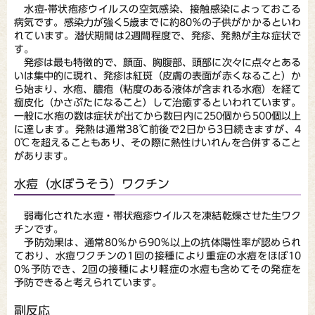
水痘-帯状疱疹ウイルスの空気感染、接触感染によっておこる
病気です。感染力が強く5歳までに約80％の子供がかかるといわ
れています。潜伏期間は2週間程度で、発疹、発熱が主な症状で
す。
発疹は最も特徴的で、顔面、胸腹部、頭部に次々に点々とある
いは集中的に現れ、発疹は紅斑（皮膚の表面が赤くなること）か
ら始まり、水疱、膿疱（粘度のある液体が含まれる水疱）を経て
痂皮化（かさぶたになること）して治癒するといわれています。
一般に水疱の数は症状が出てから数日内に250個から500個以上
に達します。発熱は通常38℃前後で2日から3日続きますが、4
0℃を超えることもあり、その際に熱性けいれんを合併すること
があります。
水痘（水ぼうそう）ワクチン
弱毒化された水痘・帯状疱疹ウイルスを凍結乾燥させた生ワク
チンです。
予防効果は、通常80％から90％以上の抗体陽性率が認められ
ており、水痘ワクチンの1回の接種により重症の水痘をほぼ10
0％予防でき、2回の接種により軽症の水痘も含めてその発症を
予防できると考えられています。
副反応