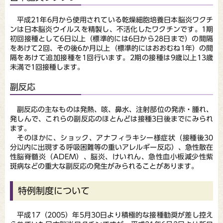
平成21年6月から使用されている乾燥細胞培養日本脳炎ワクチ
ンは日本脳炎ウイルスを精製し、不活化したワクチンです。1期
初回接種として6日以上（標準的には6日から28日まで）の間隔
をあけて2回、その後6か月以上（標準的にはおおむね1年）の間
隔をあけて追加接種を1回行います。2期の接種は9歳以上13歳
未満で1回接種します。
副反応
副反応の主なものは発熱、咳、鼻水、注射部位の発赤・腫れ、
発しんで、これらの副反応のほとんどは接種3日後までにみられ
ます。
そのほかに、ショック、アナフィラキシー様症状（接種後30
分以内に出現する呼吸困難等の重いアレルギー反応）、急性散在
性脳脊髄炎（ADEM）、脳炎、けいれん、急性血小板減少性紫
斑病などの重大な副反応の発生がみられることがあります。
特例制度について
平成17（2005）年5月30日より積極的な接種勧奨が差し控え