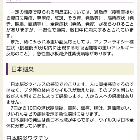
一定の頻度で見られる副反応については、過敏症（接種直後か
ら翌日に発疹、蕁麻疹、紅斑、そう痒、発熱等）、局所症状（発
赤、腫脹、硬結等）、全身症状（発熱、発疹）があらわれること
がありますが、一過性で通常、数日中に消失するとされていま
す。
また、稀にみられる重い副反応としては、アナフィラキシー様
症状（接種後30分以内に出現する呼吸困難等の重いアレルギー
反応のこと）、急性血小板減少性紫斑病等があります。
日本脳炎
日本脳炎ウイルスの感染でおこります。人に直接感染するので
はなく、ブタ等の体内でウイルスが増えた後、そのブタを刺した
蚊が人を刺すことによって感染します。人から人への感染はあり
ません。
7日から10日の潜伏期間後、高熱、頭痛、嘔吐、意識障がい、
けいれんなどの症状を示す急性脳炎になります。
日本脳炎の発生は西日本地域が中心ですが、ウイルスは日本全
体に分布しています。
日本脳炎ワクチン