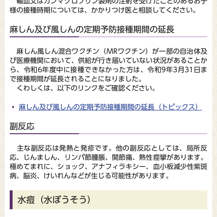
輸血又はガンマグロブリン製剤の注射を受けたことのあるお子
様の接種時期については、かかりつけ医と相談してください。
麻しん及び風しんの定期予防接種期間の延長
麻しん風しん混合ワクチン（MRワクチン）が一部の自治体及
び医療機関において、供給が行き届いていない状況があることか
ら、令和6年度中に接種できなかった方は、令和9年3月31日ま
で接種期間が延長されることになりました。
くわしくは、以下のリンクをご確認ください。
麻しん及び風しんの定期予防接種期間の延長（トピックス）
副反応
主な副反応は発熱と発疹です。他の副反応としては、局所反
応、じんましん、リンパ節腫脹、関節痛、熱性痙攣があります。
極めてまれに、ショック、アナフィラキシー、血小板減少性紫斑
病、脳炎、けいれんなどが生じる可能性があります。
水痘（水ぼうそう）