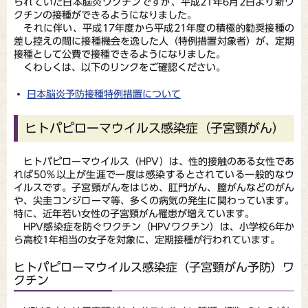
られていた日本脳炎ワクチンですが、平成21年6月2日より新ワ
クチンの接種ができるようになりました。
それに伴い、平成17年度から平成21年度の積極的勧奨接種の
差し控えの間に接種機会を逸した人（特例措置対象者）が、定期
接種として公費で接種できるようになりました。
くわしくは、以下のリンクをご確認ください。
日本脳炎予防接種特例措置について
ヒトパピローマウイルス感染症（子宮頸がん）
ヒトパピローマウイルス（HPV）は、性的接触のある女性であ
れば50％以上が生涯で一度は感染するとされている一般的なウ
イルスです。子宮頸がんをはじめ、肛門がん、膣がんなどのがん
や、尖圭コンジローマ等、多くの病気の発生に関わっています。
特に、近年若い女性の子宮頸がん罹患が増えています。
HPV感染症を防ぐワクチン（HPVワクチン）は、小学校6年か
ら高校1年相当の女子を対象に、定期接種が行われています。
ヒトパピローマウイルス感染症（子宮頸がん予防）ワ
クチン