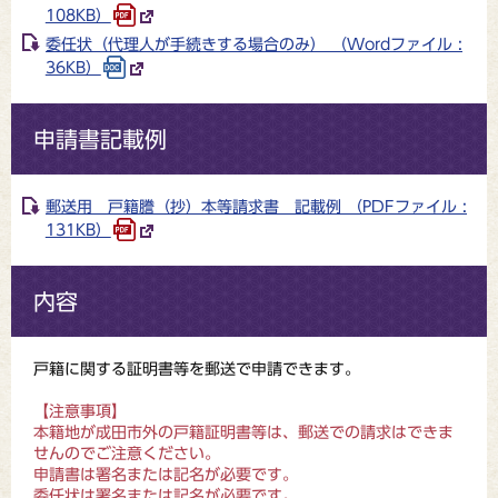
108KB）
委任状（代理人が手続きする場合のみ） （Wordファイル :
36KB）
申請書記載例
郵送用 戸籍謄（抄）本等請求書 記載例 （PDFファイル :
131KB）
内容
戸籍に関する証明書等を郵送で申請できます。
【注意事項】
本籍地が成田市外の戸籍証明書等は、郵送での請求はできま
せんのでご注意ください。
申請書は署名または記名が必要です。
委任状は署名または記名が必要です。