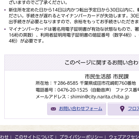
ざいますのでご了承ください。
新住所を定めた日から14日以内かつ転出予定日から30日以内に
ださい。手続きが遅れるとマイナンバーカードが失効します。30
出手続きが必要となりますので、余裕をもってお手続きいただきま
マイナンバーカードは署名用電子証明書が有効な状態なもので、署
16桁の英数）、利用者証明用電子証明書の暗証番号（数字4桁）
4桁）が必要です。
このページに関するお問い合わ
市民生活部 市民課
所在地：〒286-8585 千葉県成田市花崎町760番
電話番号：0476-20-1525（自動音声）
ファクス番号：
メールアドレス：shimin@city.narita.chiba.jp
お問い合わせフォーム
フロ
わせ
このサイトについて
プライバシーポリシー
ウェブアクセ