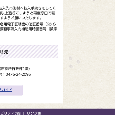
、転入先市町村へ転入手続きをしてく
日以上過ぎてしまうと再度窓口で転
すようお願いいたします。
名用電子証明書の暗証番号（6から
、券面事項入力補助用暗証番号（数字
せ先
地（市役所行政棟1階）
0476-24-2095
アガイド
シビリティ方針
リンク集