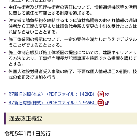
円以上）に引き上げる。
主任技術者及び監理技術者の専任について、情報通信機器等を活用
に関して兼任を可能とする制度を追加する。
注文者に請負契約を締結するまでに資材高騰等のおそれ情報の通知
注者から工期の変更または請負代金額の変更の申出を受けたときは
ればならないこととする。
施工体系図の掲示について、一定の要件を満たしたうえでデジタル
うことができることとする。
施工体制台帳及び施工体系図の提出については、建設キャリアアッ
る方法により、工事担当課長が記載事項を確認できる措置を講じて
とする。
外国人建設労働者受入事業の終了、不要な個人情報項目の削除、技
式の修正及び追加を行う。
R7新旧対照(本文) （PDFファイル : 142KB）
R7新旧対照(様式) （PDFファイル : 2.9MB）
過去改正概要
令和5年1月1日施行