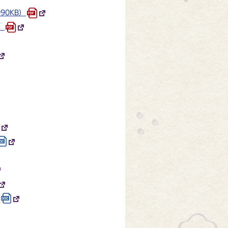
90KB）
）