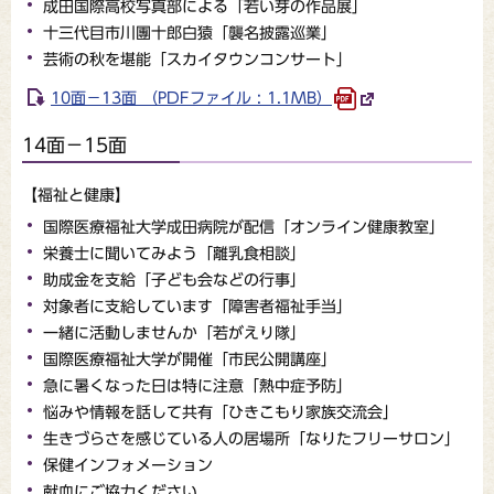
成田国際高校写真部による「若い芽の作品展」
十三代目市川團十郎白猿「襲名披露巡業」
芸術の秋を堪能「スカイタウンコンサート」
10面－13面 （PDFファイル : 1.1MB）
14面－15面
【福祉と健康】
国際医療福祉大学成田病院が配信「オンライン健康教室」
栄養士に聞いてみよう「離乳食相談」
助成金を支給「子ども会などの行事」
対象者に支給しています「障害者福祉手当」
一緒に活動しませんか「若がえり隊」
国際医療福祉大学が開催「市民公開講座」
急に暑くなった日は特に注意「熱中症予防」
悩みや情報を話して共有「ひきこもり家族交流会」
生きづらさを感じている人の居場所「なりたフリーサロン」
保健インフォメーション
献血にご協力ください