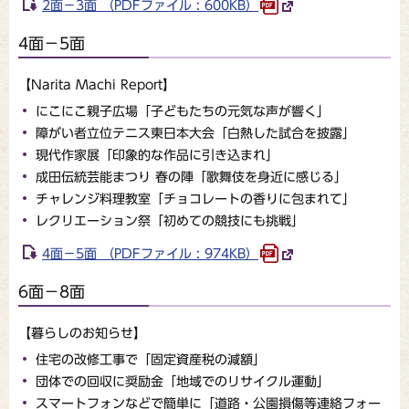
2面－3面 （PDFファイル : 600KB）
4面－5面
【Narita Machi Report】
にこにこ親子広場「子どもたちの元気な声が響く」
障がい者立位テニス東日本大会「白熱した試合を披露」
現代作家展「印象的な作品に引き込まれ」
成田伝統芸能まつり 春の陣「歌舞伎を身近に感じる」
チャレンジ料理教室「チョコレートの香りに包まれて」
レクリエーション祭「初めての競技にも挑戦」
4面－5面 （PDFファイル : 974KB）
6面－8面
【暮らしのお知らせ】
住宅の改修工事で「固定資産税の減額」
団体での回収に奨励金「地域でのリサイクル運動」
スマートフォンなどで簡単に「道路・公園損傷等連絡フォー