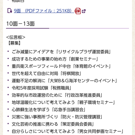
相談日
9面 （PDFファイル : 251KB）
10面－13面
<伝言板>
【募集】
ごみ減量にアイデアを「リサイクルプラザ運営委員」
成功するための事業の始め方「創業セミナー」
重兵衛スポーツフィールド中台「体育館のイベント」
世代を超えて自由に対局「将棋開放」
運動不足の解消に「大栄B＆G海洋センターのイベント」
令和5年度採用試験「税務職員」
効率的な市政運営のために「行政改革推進委員」
地球温暖化について考えてみよう「親子環境セミナー」
心肺蘇生法を学ぼう「応急手当講習会」
災害に強い事務所づくり「防火・防災管理講習」
文化芸術の推進に携わる「策定委員会委員」
自分らしさについて考えてみよう「男女共同参画セミナー」