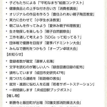
子どもたちによる「“平和なまち”絵画コンテスト」
健康食品との上手な付き合い方「消費者講座」
オリジナルの作品を作ろう「豊住ふれあい親子陶芸教室」
実力に合わせて「小学生水泳教室」
朝ごはんを作ってみよう「夏休み親子料理教室」
生き物探しを楽しもう「親子自然観察会」
工作を通して考えよう「SDGs って知ってる？」
団体戦で優勝を目指す「夏季バドミントン大会」
みんなで勝利をつかもう「オープン卓球大会」
【お知らせ】
登録者数が確定「選挙人名簿」
文字を読むのが難しい人へ「録音図書目録の配布」
頒布しています「成田市史研究47号」
見つけたら連絡を「街路樹の害虫」
就労・進路に悩む人を応援「若者サポートステーション」
一時閉鎖します「JR成田駅ブックポスト」
【催し物】
新勝寺と飯田町が出場「印旛支部消防操法大会」