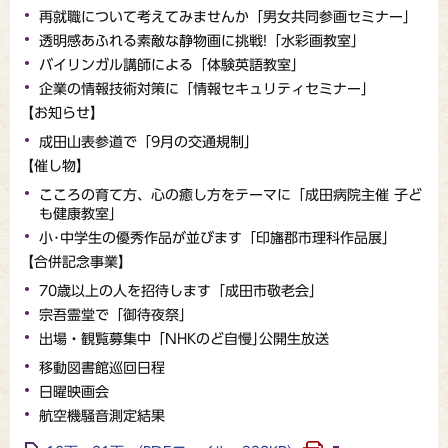
再就職について考えてみませんか「男女共同参画セミナー」
透明感あふれる素敵な静物画に挑戦!「水彩画教室」
バイリンガル講師による「体験英語教室」
企業の情報技術対策に「情報セキュリティセミナー」
【お知らせ】
成田山表参道で「9月の交通規制」
【催し物】
こころの育て方、心の癒し方をテーマに「成田病院主催 子ど
も健康教室」
小･中学生の優秀作品が並びます「印旛郡市理科作品展」
【合併記念事業】
70歳以上の人を招待します「成田市敬老会」
宗吾霊堂で「御待夜祭」
出場・観覧募集中「NHKのど自慢｣公開生放送
移動図書館巡回日程
日曜映画会
航空機騒音測定結果