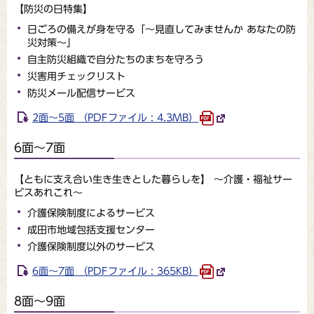
【防災の日特集】
日ごろの備えが身を守る「～見直してみませんか あなたの防
災対策～」
自主防災組織で自分たちのまちを守ろう
災害用チェックリスト
防災メール配信サービス
2面～5面 （PDFファイル : 4.3MB）
6面～7面
【ともに支え合い生き生きとした暮らしを】 ～介護・福祉サー
ビスあれこれ～
介護保険制度によるサービス
成田市地域包括支援センター
介護保険制度以外のサービス
6面～7面 （PDFファイル : 365KB）
8面～9面