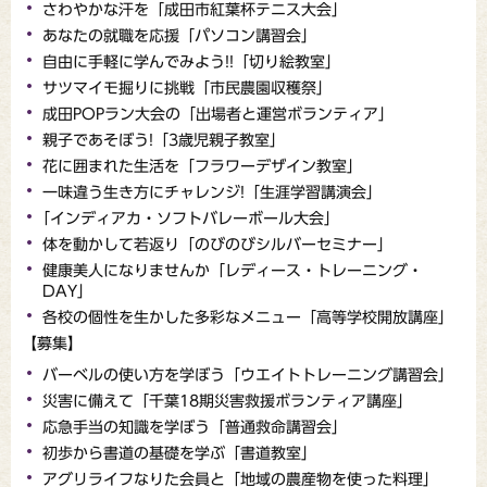
さわやかな汗を「成田市紅葉杯テニス大会」
あなたの就職を応援「パソコン講習会」
自由に手軽に学んでみよう!!「切り絵教室」
サツマイモ掘りに挑戦「市民農園収穫祭」
成田POPラン大会の「出場者と運営ボランティア」
親子であそぼう!「3歳児親子教室」
花に囲まれた生活を「フラワーデザイン教室」
一味違う生き方にチャレンジ!「生涯学習講演会」
｢インディアカ・ソフトバレーボール大会」
体を動かして若返り「のびのびシルバーセミナー」
健康美人になりませんか「レディース・トレーニング・
DAY」
各校の個性を生かした多彩なメニュー「高等学校開放講座」
【募集】
バーベルの使い方を学ぼう「ウエイトトレーニング講習会」
災害に備えて「千葉18期災害救援ボランティア講座」
応急手当の知識を学ぼう「普通救命講習会」
初歩から書道の基礎を学ぶ「書道教室」
アグリライフなりた会員と「地域の農産物を使った料理」