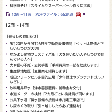
科学あそび「スライムやスーパーボール作りに挑戦」
10面～11面 （PDFファイル : 663KB）
12面～14面
【暮らしのお知らせ】
9月20日から9月26日まで動物愛護週間「ペットは愛情と正
しいしつけが大切」
なかよし動物フェスティバル「犬を飼いたい人やしつけで悩
んでいる人へ」
犬や猫の不妊・去勢手術「手術費用の一部を助成します」
生産緑地地区「変更案を縦覧します」
成田クリーンヒル多目的広場「少年野球やグラウンドゴルフ
などに」
飲料用井戸水「浄水器設置費に補助金を交付」
水道メーターの検針「2カ月ごとに検針員が伺います」
公共下水道「排水設備の接続は市指定工事店で」
し尿のくみ取り「引っ越ししたら必ず連絡を」
9月の水道水の排水作業日程」