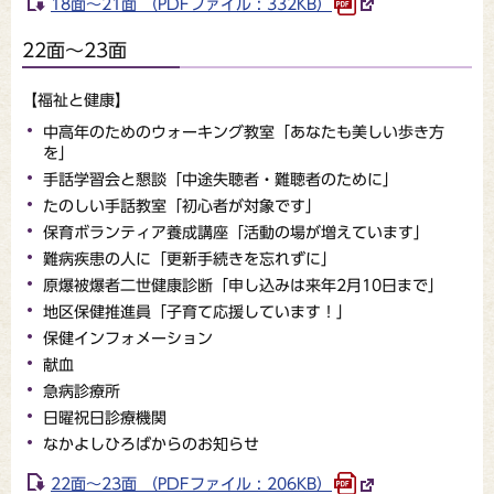
18面～21面 （PDFファイル : 332KB）
22面～23面
【福祉と健康】
中高年のためのウォーキング教室「あなたも美しい歩き方
を」
手話学習会と懇談「中途失聴者・難聴者のために」
たのしい手話教室「初心者が対象です」
保育ボランティア養成講座「活動の場が増えています」
難病疾患の人に「更新手続きを忘れずに」
原爆被爆者二世健康診断「申し込みは来年2月10日まで」
地区保健推進員「子育て応援しています！」
保健インフォメーション
献血
急病診療所
日曜祝日診療機関
なかよしひろばからのお知らせ
22面～23面 （PDFファイル : 206KB）