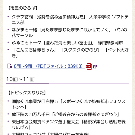
【市民のひろば】
クラブ訪問「劣勢を跳ね返す精神力を」 大栄中学校 ソフトテ
ニス部
なかまと一緒「見たまま感じたままに咲かせていく」 パンの
花サークル
ふるさとトーク「澄んだ海と美しい富士山」 静岡県静岡市
「こんにちは赤ちゃん」 「スクスクのびのび」 「ペット大好
き」
8面～9面 （PDFファイル : 839KB）
10面～11面
【トピックスなりた】
国際交流事業が目白押し「スポーツ交流や姉妹都市フォクス
トンへ」
龍正院の四万八千日「近郷近在からの参拝者でにぎわう」
東日本協会対抗ペタンク選手権大会「精鋭が集合し熱戦を繰
り広げる」
太陽熱クッキング「太陽のパワーを実感」