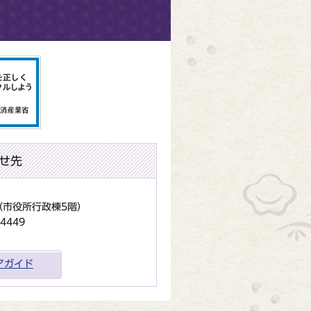
せ先
地（市役所行政棟5階）
4449
アガイド