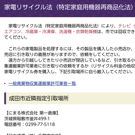
家電リサイクル法（特定家庭用機器再商品化法
家電リサイクル法（特定家庭用機器再商品化法）により、
テレビ（
エアコン、冷蔵庫・冷凍庫、洗濯機・衣類乾燥機
は、市では回収でき
てください。
これらの家電製品を処理するには、その製品を購入した小売店か、
売店に引き取りの義務がありますので、依頼をしてください。
遠方から引越ししてきたり小売店が閉店しているなど、引き取る小
集運搬業許可業者に引き取りの依頼をするか（リサイクル料金の他
家電リサイクル券を購入し、下記引取場所に自ら搬入してください。
一般廃棄物収集運搬業許可業者一覧
成田市近隣指定引取場所
【にまる株式会社 第一倉庫】
茨城県稲敷市釜井499-1
電話番号：0299-77-5118