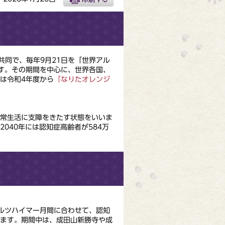
共同で、毎年9⽉21⽇を「世界アル
す。その期間を中⼼に、世界各国、
は令和4年度から
「なりたオレンジ
常⽣活に⽀障をきたす状態をいいま
040年には認知症高齢者が584万
ルツハイマー⽉間に合わせて、認知
します。期間中は、成⽥⼭新勝寺や成