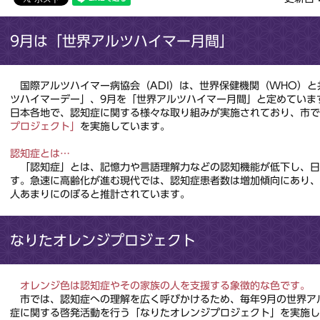
9月は「世界アルツハイマー月間」
国際アルツハイマー病協会（ADI）は、世界保健機関（WHO）と
ツハイマーデー」、9⽉を「世界アルツハイマー⽉間」と定めていま
⽇本各地で、認知症に関する様々な取り組みが実施されており、市で
プロジェクト」
を実施しています。
認知症とは…
「認知症」とは、記憶⼒や⾔語理解⼒などの認知機能が低下し、⽇
す。急速に⾼齢化が進む現代では、認知症患者数は増加傾向にあり、2
人あまりにのぼると推計されています。
なりたオレンジプロジェクト
オレンジ⾊は認知症やその家族の⼈を⽀援する象徴的な⾊です。
市では、認知症への理解を広く呼びかけるため、毎年9月の世界ア
症に関する啓発活動を⾏う「なりたオレンジプロジェクト」を実施