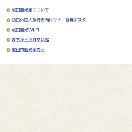
成田観光館について
訪日外国人旅行者向けマナー啓発ポスター
成田観光Wi-Fi
まちかどふれあい館
成田市観光案内所