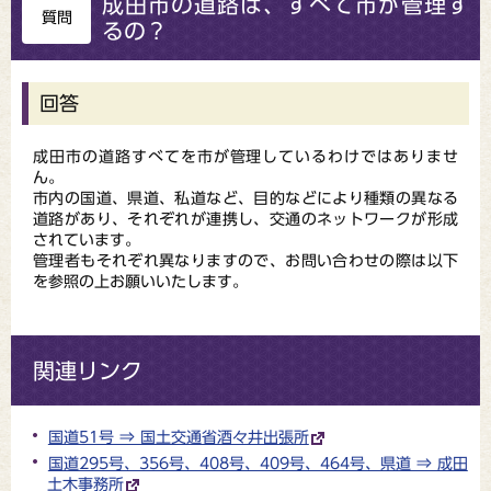
成田市の道路は、すべて市が管理す
質問
るの？
回答
成田市の道路すべてを市が管理しているわけではありませ
ん。
市内の国道、県道、私道など、目的などにより種類の異なる
道路があり、それぞれが連携し、交通のネットワークが形成
されています。
管理者もそれぞれ異なりますので、お問い合わせの際は以下
を参照の上お願いいたします。
関連リンク
国道51号 ⇒ 国土交通省酒々井出張所
国道295号、356号、408号、409号、464号、県道 ⇒ 成田
土木事務所