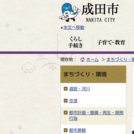
本文へ移動
現在地：
ホーム
まちづくり・
まちづくり・環境
道路・河川
空港
都市計画・整備・再生・開発
行為
都市景観