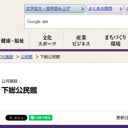
文字拡大・音声読み上げ
よくある質問
文化施設
公民館
下総公民館
公共施設
下総公民館
更新日