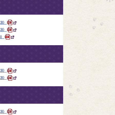
KB）
KB）
B）
KB）
KB）
KB）