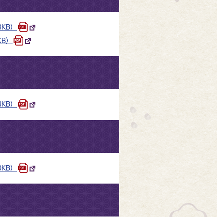
8KB）
KB）
4KB）
0KB）