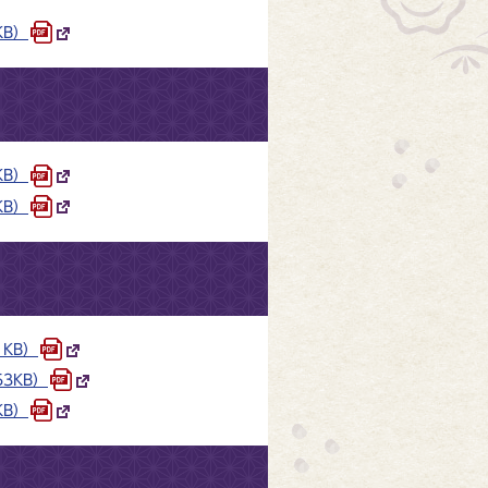
KB）
KB）
KB）
1KB）
3KB）
KB）