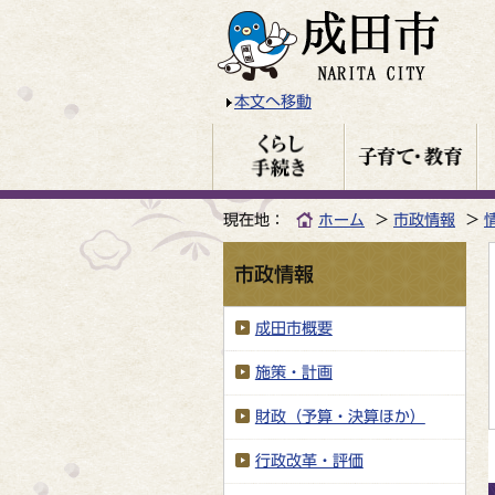
本文へ移動
現在地：
ホーム
市政情報
市政情報
成田市概要
施策・計画
財政（予算・決算ほか）
行政改革・評価