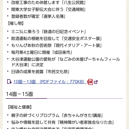
改修工事のため休館します「八生公民館」
関東大学女子駅伝大会に伴う「交通規制」
登録者数が確定「選挙人名簿」
【催し物】
ミニSLに乗ろう「鉄道の日記念イベント」
飲酒運転の根絶を目指して「交通安全ポスター展」
もりんぴあ秋の芸術祭「現代イタリア・アート展」
毎月第4土曜日に開催「成田楽市」
大谷津運動公園の愛称が「なごみの米屋ぴーちゃんフィール
ド大谷津」に決定
日頃の成果を披露「市民文化祭」
10面－13面 （PDFファイル : 770KB）
14面－15面
【福祉と健康】
親子の絆づくりプログラム「赤ちゃんがきた!講座」
悩みや情報を話して共有「精神障がい者家族会なりた会」