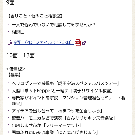
9面
【困りごと・悩みごと相談室】
一人で悩んでいないで相談してみませんか？
相談日
9面 （PDFファイル : 173KB）
10面－13面
<伝言板>
【募集】
ヘリコプターで遊覧も「成田空港スペシャルバスツアー」
人型ロボットPepperと一緒に「親子リサイクル教室」
専門家がポイントを解説「マンション管理組合セミナー・相
談会」
アイデアを出し合って「秋まつりを企画しよう」
鍵盤ハーモニカなどで演奏「さんりづかキッズ音楽隊」
出店しませんか「フリーマーケット」
児童ふれあい交流事業「にこにこげきじょう」