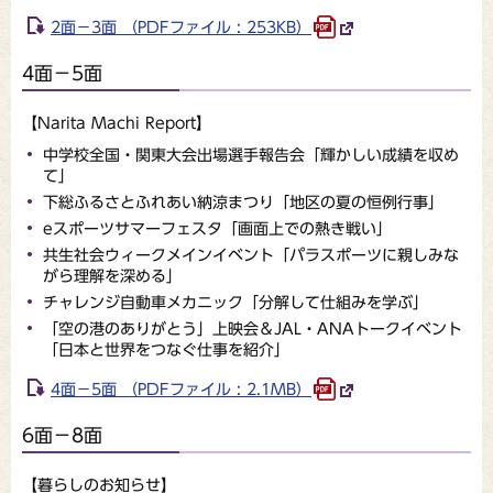
2面－3面 （PDFファイル : 253KB）
4面－5面
【Narita Machi Report】
中学校全国・関東大会出場選手報告会「輝かしい成績を収め
て」
下総ふるさとふれあい納涼まつり「地区の夏の恒例行事」
eスポーツサマーフェスタ「画面上での熱き戦い」
共生社会ウィークメインイベント「パラスポーツに親しみな
がら理解を深める」
チャレンジ自動車メカニック「分解して仕組みを学ぶ」
「空の港のありがとう」上映会＆JAL・ANAトークイベント
「日本と世界をつなぐ仕事を紹介」
4面－5面 （PDFファイル : 2.1MB）
6面－8面
【暮らしのお知らせ】