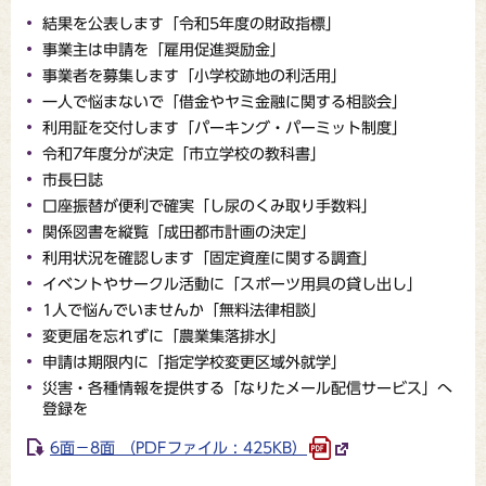
結果を公表します「令和5年度の財政指標」
事業主は申請を「雇用促進奨励金」
事業者を募集します「小学校跡地の利活用」
一人で悩まないで「借金やヤミ金融に関する相談会」
利用証を交付します「パーキング・パーミット制度」
令和7年度分が決定「市立学校の教科書」
市長日誌
口座振替が便利で確実「し尿のくみ取り手数料」
関係図書を縦覧「成田都市計画の決定」
利用状況を確認します「固定資産に関する調査」
イベントやサークル活動に「スポーツ用具の貸し出し」
1人で悩んでいませんか「無料法律相談」
変更届を忘れずに「農業集落排水」
申請は期限内に「指定学校変更区域外就学」
災害・各種情報を提供する「なりたメール配信サービス」へ
登録を
6面－8面 （PDFファイル : 425KB）