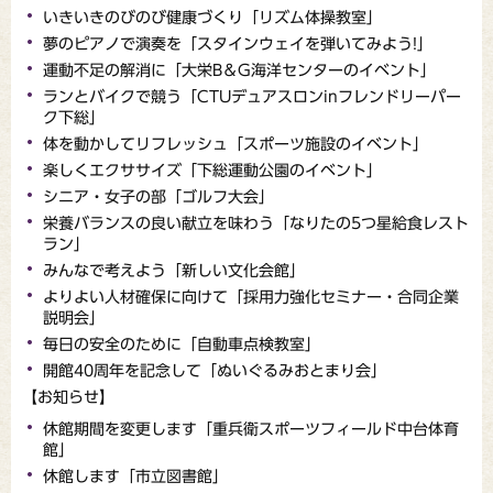
いきいきのびのび健康づくり「リズム体操教室」
夢のピアノで演奏を「スタインウェイを弾いてみよう!」
運動不足の解消に「大栄B＆G海洋センターのイベント」
ランとバイクで競う「CTUデュアスロンinフレンドリーパー
ク下総」
体を動かしてリフレッシュ「スポーツ施設のイベント」
楽しくエクササイズ「下総運動公園のイベント」
シニア・女子の部「ゴルフ大会」
栄養バランスの良い献立を味わう「なりたの5つ星給食レスト
ラン」
みんなで考えよう「新しい文化会館」
よりよい人材確保に向けて「採用力強化セミナー・合同企業
説明会」
毎日の安全のために「自動車点検教室」
開館40周年を記念して「ぬいぐるみおとまり会」
【お知らせ】
休館期間を変更します「重兵衛スポーツフィールド中台体育
館」
休館します「市立図書館」