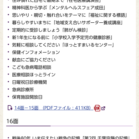
住み慣れた自宅で最期まで「在宅医療講演会」
精神科医から学ぶ「メンタルヘルスフェア成田」
思いやり・親切・触れ合いをテーマに「福祉に関する標語」
暮らしやすいまちに「地域支え合いサポーター養成講座」
定期的に受診しましょう「肺がん検診」
新1年生になる前に「小学校入学予定児の健康診断」
気軽に相談してください「ほっとすまいるセンター」
保健インフォメーション
献血にご協力ください
こども急病電話相談
医療相談ほっとライン
日曜祝日診療機関
急病診療所
保育施設開放日
14面－15面 （PDFファイル : 411KB）
16面
戦後80年 いま伝えたい戦争の記憶「第2回 千葉空襲の記憶」