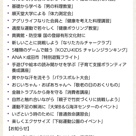
基礎から学べる「男の料理教室」
順天堂大学による「体力測定会」
アグリライフなりた会員と「健康を考えた料理講習」
適度な運動で若々しく「健康ボウリング教室」
貴賓館・防空壕 国の登録有形文化財に
新しいことに挑戦しよう「なりたカルチャークラブ」
5種類のゲームで競う「KOZU-KIDS チャレンジランキング」
ANA×成田市「特別遊覧フライト」
手遊びや絵本の読み聞かせを学ぶ「子育て支援ボランティア
養成講座」
爽やかな汗を流そう「パラスポルト大会」
おじいちゃん・おばあちゃんへ「敬老の日のおくりもの」
金融トラブルから身を守る「消費者講座」
自然と触れ合いながら「親子で竹炭づくりに挑戦しよう」
運動不足の解消に「大栄B＆G海洋センターのイベント」
いざという時のために「普通救命講習会」
楽しくエクササイズ「下総運動公園のイベント」
【お知らせ】