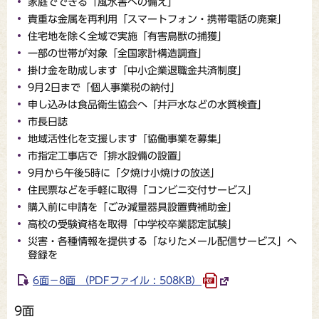
家庭でできる「風水害への備え」
貴重な金属を再利用「スマートフォン・携帯電話の廃棄」
住宅地を除く全域で実施「有害鳥獣の捕獲」
一部の世帯が対象「全国家計構造調査」
掛け金を助成します「中小企業退職金共済制度」
9月2日まで「個人事業税の納付」
申し込みは食品衛生協会へ「井戸水などの水質検査」
市長日誌
地域活性化を支援します「協働事業を募集」
市指定工事店で「排水設備の設置」
9月から午後5時に「夕焼け小焼けの放送」
住民票などを手軽に取得「コンビニ交付サービス」
購入前に申請を「ごみ減量器具設置費補助金」
高校の受験資格を取得「中学校卒業認定試験」
災害・各種情報を提供する「なりたメール配信サービス」へ
登録を
6面－8面 （PDFファイル : 508KB）
9面