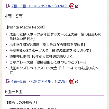
2面－3面 （PDFファイル : 307KB）
4面－5面
【Narita Machi Report】
成田市近隣スポーツ少年団サッカー交流大会「夏の日差しに
負けない熱戦を」
小中学生SDGs講座「楽しみながら理解を深める」
千葉県B＆Gスポーツ大会「練習の成果を出し切って」
埴生神社例祭「6年ぶりに神輿が練り歩く」
うなバレー大会「優勝目指してはつらつとプレー」
成田キッズトライアスロン大会「ゴールまで力を振り絞っ
て」
4面－5面 （PDFファイル : 1.2MB）
6面－8面
【暮らしのお知らせ】