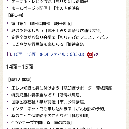
ケーブルテレビで放送「なりた知っ得情報」
ホームページで配信中「市の広報映像」
【催し物】
毎月第4土曜日に開催「成田楽市」
夏の夜を楽しもう「成田山みたま祭り盆踊り大会」
施設全体がお祭り会場に「もりんぴあフェスティバル」
にぎやかな雰囲気を楽しんで「御待夜祭」
10面－13面 （PDFファイル : 683KB）
14面－15面
【福祉と健康】
正しい知識を身に付けよう「認知症サポーター養成講座」
特別児童扶養手当などの「所得状況届」
国際医療福祉大学が開催「市民公開講座」
インターネットでも申し込めます「がん検診の予約」
薬のことや健診結果のことなど「健康相談」
CDやテープで聞ける「声の広報」