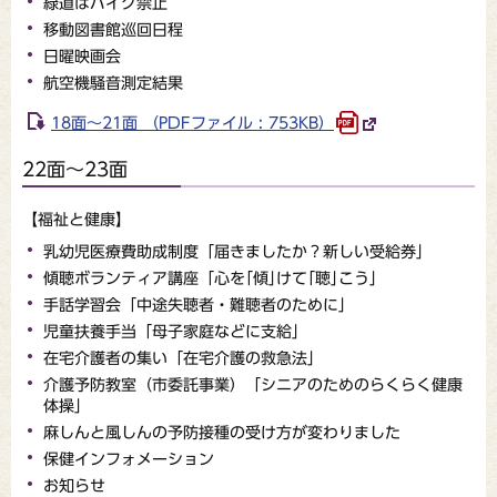
緑道はバイク禁止
移動図書館巡回日程
日曜映画会
航空機騒音測定結果
18面～21面 （PDFファイル : 753KB）
22面～23面
【福祉と健康】
乳幼児医療費助成制度「届きましたか？新しい受給券」
傾聴ボランティア講座「心を｢傾｣けて｢聴｣こう」
手話学習会「中途失聴者・難聴者のために」
児童扶養手当「母子家庭などに支給」
在宅介護者の集い「在宅介護の救急法」
介護予防教室（市委託事業）「シニアのためのらくらく健康
体操」
麻しんと風しんの予防接種の受け方が変わりました
保健インフォメーション
お知らせ