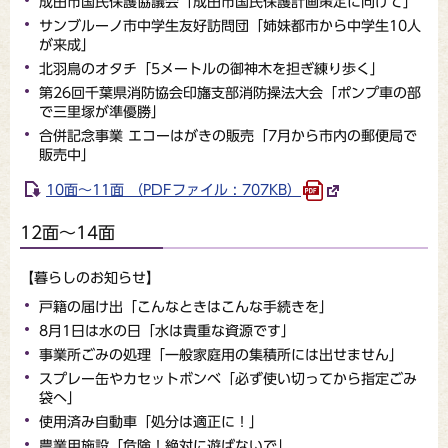
成田市国民保護協議会「成田市国民保護計画策定に向けて」
サンブルーノ市中学生友好訪問団「姉妹都市から中学生10人
が来成」
北羽鳥のオタチ「5メートルの御神木を担ぎ練り歩く」
第26回千葉県消防協会印旛支部消防操法大会「ポンプ車の部
で三里塚が準優勝」
合併記念事業 エコーはがきの販売「7月から市内の郵便局で
販売中」
10面～11面 （PDFファイル : 707KB）
12面～14面
【暮らしのお知らせ】
戸籍の届け出「こんなときはこんな手続きを」
8月1日は水の日「水は貴重な資源です」
事業所ごみの処理「一般家庭用の集積所には出せません」
スプレー缶やカセットボンベ「必ず使い切ってから指定ごみ
袋へ」
使用済み自動車「処分は適正に！」
農業用施設「危険！絶対に遊ばないで」