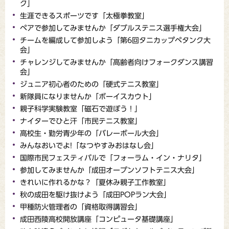
ク」
生涯できるスポーツです「太極拳教室」
ペアで参加してみませんか「ダブルステニス選手権大会」
チームを編成して参加しよう「第6回タニカップペタンク大
会」
チャレンジしてみませんか「高齢者向けフォークダンス講習
会」
ジュニア初心者のための「硬式テニス教室」
新隊員になりませんか「ボーイスカウト」
親子科学実験教室「磁石で遊ぼう！」
ナイターでひと汗「市民テニス教室」
高校生・勤労青少年の「バレーボール大会」
みんなおいでよ!「なつやすみおはなし会」
国際市民フェスティバルで「フォーラム・イン・ナリタ」
参加してみませんか「成田オープンソフトテニス大会」
きれいに作れるかな？「夏休み親子工作教室」
秋の成田を駆け抜けよう「成田POPラン大会」
甲種防火管理者の「資格取得講習会」
成田西陵高校開放講座「コンピュータ基礎講座」