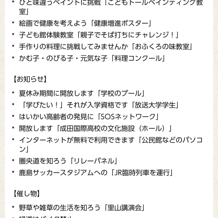
ひと味違うペイントに挑戦「こどもトールペインティング教
室」
絵画で健康を考えよう「健康増進ポスター」
子ども館体験教室「親子でそば打ちにチャレンジ！」
手作りの料理に挑戦してみませんか「おふくろの味教室」
かむ子・のびる子・元気な子「料理コンクール」
【お知らせ】
夏休み期間に開放します「学校のプール」
「学びたい！」それが入学資格です「放送大学学生」
はいかい高齢者の発見に「SOSネットワーク」
開放します「成田国際高校の文化施設（ホール）」
インターネットが無料で利用できます「公民館などのパソコ
ン」
圏央道を知ろう「リレーパネル」
鹿島サッカースタジアムへの「JR臨時列車を運行」
【催し物】
野草や雑草の生活を知ろう「里山講演会」