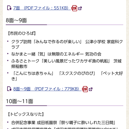
7面 （PDFファイル : 551KB）
8面～9面
【市民のひろば】
クラブ訪問「みんなで作るのが楽しい」 公津小学校 家庭科ク
ラブ
なかまと一緒「気」は無限のエネルギー 気功の会
ふるさとトーク「美しい風景だったワカサギ漁の帆船」 茨城
県稲敷市
「こんにちは赤ちゃん」 「スクスクのびのび」 「ペット大好
き」
8面～9面 （PDFファイル : 779KB）
10面～11面
【トピックスなりた】
合併記念事業 成田祇園祭「祭り囃子に酔いしれた三日間」