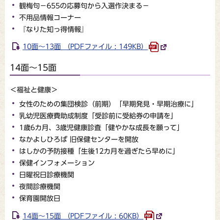
観梅句－655の応募句から入選作決まる－
不用品情報コーナー
『なりた知っ得情報』
10面～13面 （PDFファイル : 149KB）
14面～15面
＜福祉と健康＞
女性のための集団検診（前期）「早期発見・早期治療に」
乳幼児医療費助成制度「受診前に受給券の申請を」
1歳6カ月、3歳児健康診査「健やかな成長を願って」
なかよしひろば 旧保健センターを開放
はしかの予防接種「生後12カ月を過ぎたら早めに」
保健インフォメーション
日曜祝日診療機関
夜間診療機関
保育園開放日
14面～15面 （PDFファイル : 60KB）