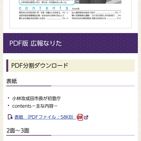
PDF版 広報なりた
PDF分割ダウンロード
表紙
小林攻成田市長が初登庁
contents－主な内容－
表紙 （PDFファイル : 58KB）
2面～3面