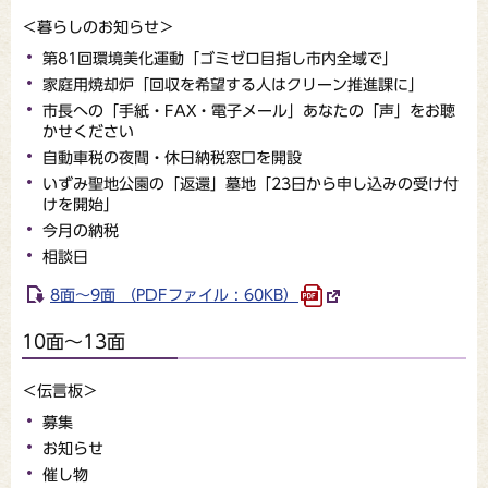
＜暮らしのお知らせ＞
第81回環境美化運動「ゴミゼロ目指し市内全域で」
家庭用焼却炉「回収を希望する人はクリーン推進課に」
市長への「手紙・FAX・電子メール」あなたの「声」をお聴
かせください
自動車税の夜間・休日納税窓口を開設
いずみ聖地公園の「返還」墓地「23日から申し込みの受け付
けを開始」
今月の納税
相談日
8面～9面 （PDFファイル : 60KB）
10面～13面
＜伝言板＞
募集
お知らせ
催し物