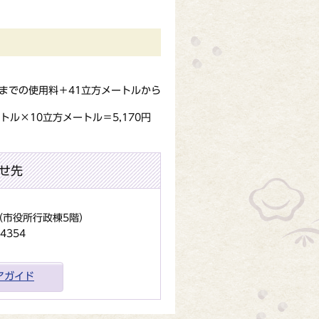
ルまでの使用料＋41立方メートルから
ートル×10立方メートル＝5,170円
せ先
地（市役所行政棟5階）
4354
アガイド