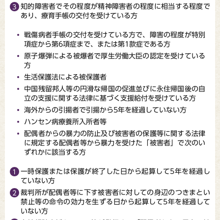
知的障害者でその程度が精神障害者の程度に相当する程度で
あり、療育手帳の交付を受けている方
戦傷病者手帳の交付を受けている方で、障害の程度が特別
項症から第6項症まで、または第1款症である方
原子爆弾による被爆者で厚生労働大臣の認定を受けている
方
生活保護法による被保護者
中国残留邦人等の円滑な帰国の促進並びに永住帰国後の自
立の支援に関する法律に基づく支援給付を受けている方
海外からの引揚者で引揚から5年を経過していない方
ハンセン病療養所入所者等
配偶者からの暴力の防止及び被害者の保護等に関する法律
に規定する配偶者等から暴力を受けた「被害者」で次のい
ずれかに該当する方
一時保護または保護が終了した日から起算して5年を経過し
ていない方
裁判所が配偶者等に下す被害者に対しての身辺のつきまとい
禁止等の命令の効力を生ずる日から起算して5年を経過して
いない方