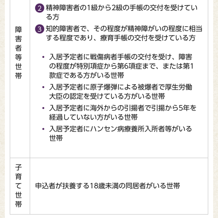
精神障害者の1級から2級の手帳の交付を受けてい
る方
知的障害者で、その程度が精神障がいの程度に相当
障
する程度であり、療育手帳の交付を受けている方
害
者
入居予定者に戦傷病者手帳の交付を受け、障害
等
の程度が特別項症から第6項症まで、または第1
世
款症である方がいる世帯
帯
入居予定者に原子爆弾による被爆者で厚生労働
大臣の認定を受けている方がいる世帯
入居予定者に海外からの引揚者で引揚から5年を
経過していない方がいる世帯
入居予定者にハンセン病療養所入所者等がいる
世帯
子
育
て
申込者が扶養する18歳未満の同居者がいる世帯
世
帯