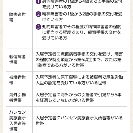
身体障害者の1級から4級までの手帳の交付
を受けている方
精神障害者の1級から2級の手帳の交付を受
障害者世
けている方
帯
知的障害者でその程度が精神障害者の程度
に相当する程度であり、療育手帳の交付を
受けている方
入居予定者に戦傷病者手帳の交付を受け、障害
戦傷病者
の程度が特別項症から第6項症まで、または第
世帯
1款症である方がいる世帯
被爆者世
入居予定者に原子爆弾による被爆者で厚生労働
帯
大臣の認定を受けている方がいる世帯
海外引揚
入居予定者に海外からの引揚者で引揚から5年
者世帯
を経過していない方がいる世帯
ハンセン
病療養所
入居予定者にハンセン病療養所入所者等がいる
入居者等
世帯
世帯