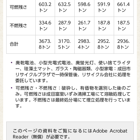
603.2
632.5
598.6
591.9
661.4
可燃残さ
トン
トン
トン
トン
トン
334.6
287.9
261.7
187.8
187.5
不燃残さ
トン
トン
トン
トン
トン
3673.
3170.
2983.
2952.
2936.
合計
8トン
5トン
4トン
8トン
8トン
廃乾電池、小型充電式電池、廃蛍光灯、使い捨てライタ
ー、珪藻土マット、ガラス・陶磁器類、小型家電：成田市
リサイクルプラザで一時保管後、リサイクル会社に処理を
委託しています。
可燃残さ・不燃残さ：破砕し、有価物を選別した後のご
み。可燃残さは成田富里いずみ清掃工場にて溶融処理して
います。不燃残さは最終処分場にて埋立処理を行っていま
す。
このページの資料をご覧になるにはAdobe Acrobat
Reader（無償）が必要です。