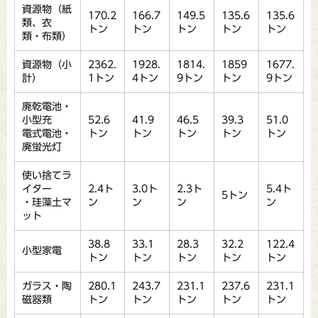
資源物（紙
170.2
166.7
149.5
135.6
135.6
類、衣
トン
トン
トン
トン
トン
類・布類）
資源物（小
2362.
1928.
1814.
1859
1677.
計）
1トン
4トン
9トン
トン
9トン
廃乾電池・
小型充
52.6
41.9
46.5
39.3
51.0
電式電池・
トン
トン
トン
トン
トン
廃蛍光灯
使い捨てラ
イター
2.4ト
3.0ト
2.3ト
5.4ト
5トン
・珪藻土マ
ン
ン
ン
ン
ット
38.8
33.1
28.3
32.2
122.4
小型家電
トン
トン
トン
トン
トン
ガラス・陶
280.1
243.7
231.1
237.6
231.1
磁器類
トン
トン
トン
トン
トン