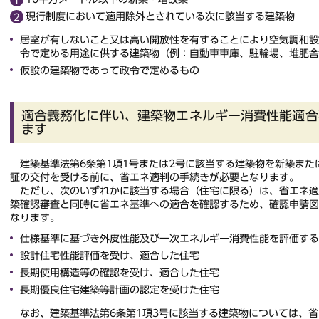
現行制度において適用除外とされている次に該当する建築物
居室が有しないこと又は高い開放性を有することにより空気調和設
令で定める用途に供する建築物（例：自動車車庫、駐輪場、堆肥舎
仮設の建築物であって政令で定めるもの
適合義務化に伴い、建築物エネルギー消費性能適合
ます
建築基準法第6条第1項1号または2号に該当する建築物を新築また
証の交付を受ける前に、省エネ適判の手続きが必要となります。
ただし、次のいずれかに該当する場合（住宅に限る）は、省エネ適
築確認審査と同時に省エネ基準への適合を確認するため、確認申請
なります。
仕様基準に基づき外皮性能及び一次エネルギー消費性能を評価
設計住宅性能評価を受け、適合した住宅
長期使用構造等の確認を受け、適合した住宅
長期優良住宅建築等計画の認定を受けた住宅
なお、建築基準法第6条第1項3号に該当する建築物については、省