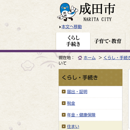
本文へ移動
現在地：
ホーム
くらし・手続
いて
くらし・手続き
届出・証明
税金
年金・健康保険
住まい