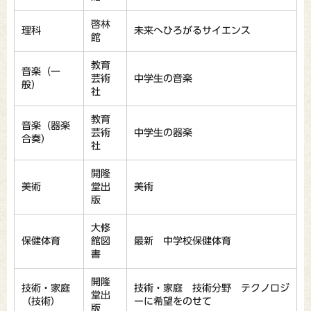
啓林
理科
未来へひろがるサイエンス
館
教育
音楽（一
芸術
中学生の音楽
般）
社
教育
音楽（器楽
芸術
中学生の器楽
合奏）
社
開隆
美術
堂出
美術
版
大修
保健体育
館図
最新 中学校保健体育
書
開隆
技術・家庭
技術・家庭 技術分野 テクノロジ
堂出
（技術）
ーに希望をのせて
版