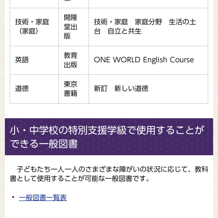
開隆
技術・家庭
技術・家庭 家庭分野 生活の土
堂出
（家庭）
台 自立と共生
版
教育
英語
ONE WORLD English Course
出版
東京
道徳
新訂 新しい道徳
書籍
小・中学校の特別支援学級で使用することが
できる一般図書
子どもたち一人一人のさまざまな障がいの状況に応じて、教科
書として使用することが可能な一般図書です。
一般図書一覧表