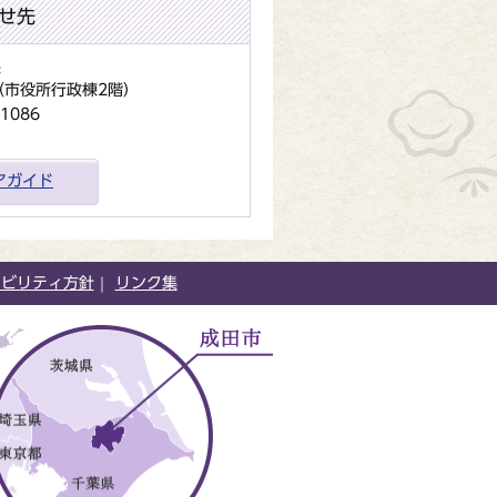
せ先
課
地（市役所行政棟2階）
1086
アガイド
シビリティ方針
リンク集