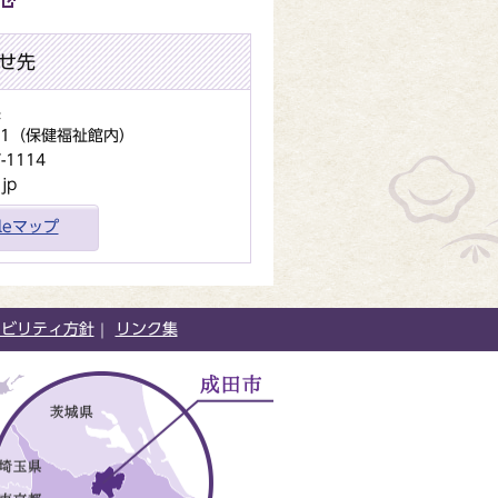
せ先
課
地1（保健福祉館内）
1114
jp
gleマップ
シビリティ方針
リンク集