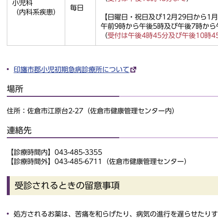
小児科
毎日
（内科系疾患）
【日曜日・祝日及び12月29日から1月
午前9時から午後5時及び午後7時から
（
受付は午後4時45分及び午後10時4
印旛市郡小児初期急病診療所について
場所
住所：佐倉市江原台2-27（佐倉市健康管理センター内）
連絡先
【診療時間内】043-485-3355
【診療時間外】043-485-6711（佐倉市健康管理センター）
受診されるときの留意事項
処方されるお薬は、苦痛を和らげたり、病気の進行を遅らせたりす