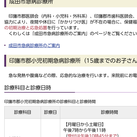
成田市急病診療所
印旛市郡医師会（内科・小児科・外科系）、印旛郡市歯科医師会、
協力により、夜間や休日に「かかりつけ医」が不在の場合に、保健
の初期治療と応急処置
を行っています。
くわしくは「成田市急病診療所のご案内」のページをご覧ください
成田市急病診療所のご案内
印旛市郡小児初期急病診療所（15歳までのお子さ
急な発熱や腹痛などの際、応急的な治療を行います。来院前にお電
診療科目と診療日時
印旛市郡小児初期急病診療所の診療科目と診療時間
診療科目
診療日
診療時間
【月曜日から土曜日】
午後7時から午後11時
（
受付は午後10時45分まで
）