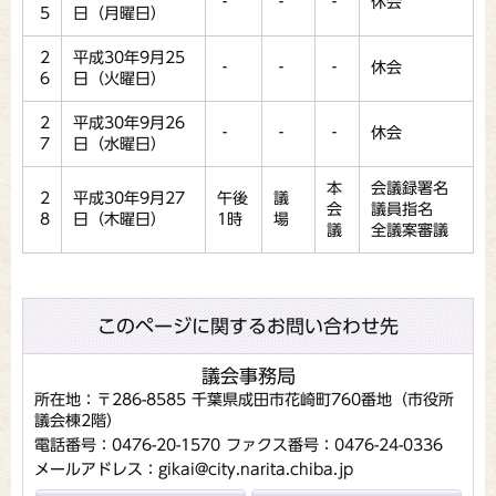
‐
‐
‐
休会
5
日（月曜日）
2
平成30年9月25
‐
‐
‐
休会
6
日（火曜日）
2
平成30年9月26
‐
‐
‐
休会
7
日（水曜日）
本
会議録署名
2
平成30年9月27
午後
議
会
議員指名
8
日（木曜日）
1時
場
議
全議案審議
このページに関するお問い合わせ先
議会事務局
所在地：〒286-8585 千葉県成田市花崎町760番地（市役所
議会棟2階）
電話番号：0476-20-1570
ファクス番号：0476-24-0336
メールアドレス：gikai@city.narita.chiba.jp