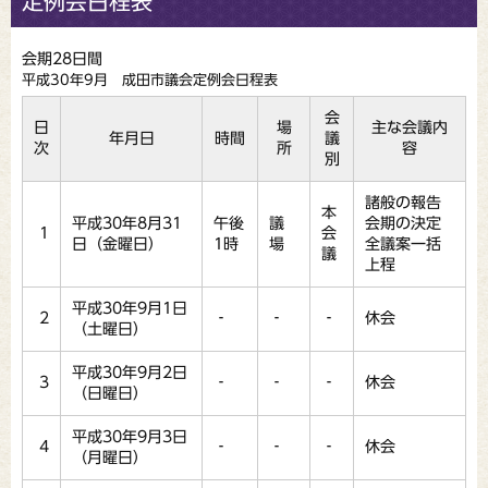
定例会日程表
会期28日間
平成30年9月 成田市議会定例会日程表
会
日
場
主な会議内
年月日
時間
議
次
所
容
別
諸般の報告
本
平成30年8月31
午後
議
会期の決定
1
会
日（金曜日）
1時
場
全議案一括
議
上程
平成30年9月1日
2
‐
‐
‐
休会
（土曜日）
平成30年9月2日
3
‐
‐
‐
休会
（日曜日）
平成30年9月3日
4
‐
‐
‐
休会
（月曜日）