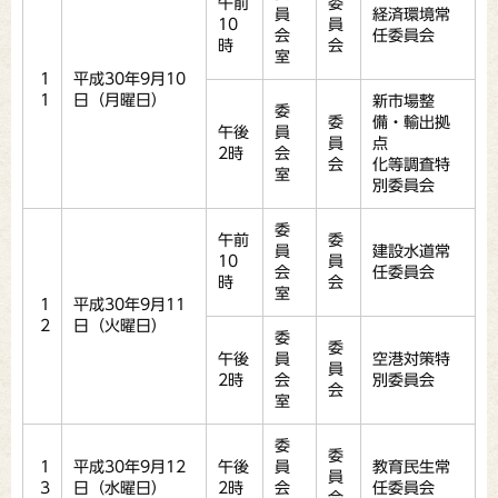
午前
委
員
経済環境常
10
員
会
任委員会
時
会
室
1
平成30年9月10
1
日（月曜日）
新市場整
委
委
備・輸出拠
午後
員
員
点
2時
会
会
化等調査特
室
別委員会
委
午前
委
員
建設水道常
10
員
会
任委員会
時
会
室
1
平成30年9月11
2
日（火曜日）
委
委
午後
員
空港対策特
員
2時
会
別委員会
会
室
委
委
1
平成30年9月12
午後
員
教育民生常
員
3
日（水曜日）
2時
会
任委員会