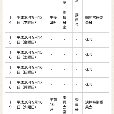
会
室
委
委
1
平成30年9月13
午後
員
総務常任委
員
4
日（木曜日）
2時
会
員会
会
室
1
平成30年9月14
‐
‐
‐
休会
5
日（金曜日）
1
平成30年9月15
‐
‐
‐
休会
6
日（土曜日）
1
平成30年9月16
‐
‐
‐
休会
7
日（日曜日）
1
平成30年9月17
‐
‐
‐
休会
8
日（月曜日）
委
午前
委
1
平成30年9月18
員
決算特別委
10
員
9
日（火曜日）
会
員会
時
会
室