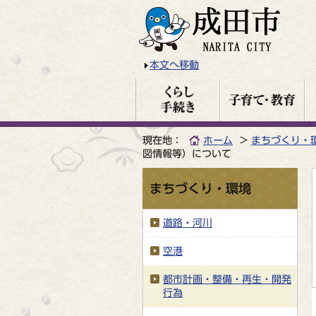
本文へ移動
現在地：
ホーム
まちづくり・
図情報等）について
まちづくり・環境
道路・河川
空港
都市計画・整備・再生・開発
行為