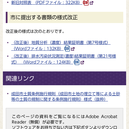
新旧対照表 （PDFファイル : 322KB）
市に提出する書類の様式改正
改正後の様式は次のとおりです。
（改正後）地質分析（濃度）結果証明書（第7号様式）
（Wordファイル : 132KB）
（改正後）排水汚染状況測定(濃度)結果証明書（第21号様
式） （Wordファイル : 124KB）
関連リンク
成田市土質条例施行規則（成田市土地の埋立て等による土砂
等の土質の規制に関する条例施行規則）様式（抜粋）
このページの資料をご覧になるにはAdobe Acrobat
Reader（無償）が必要です。
ソフトウェアをお持ちでない方は下記ボタンよりダウンロ