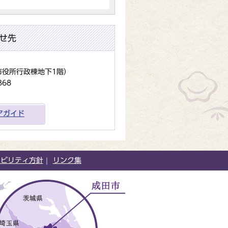
せ先
（市役所行政棟地下1階）
368
アガイド
シビリティ方針
リンク集