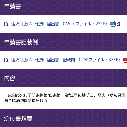
申請書
煙火打上げ、仕掛け届出書 （Wordファイル : 23KB）
申請書記載例
煙火打上げ、仕掛け届出書 記載例 （PDFファイル : 87KB）
内容
成田市火災予防条例第45条第1項第2号に基づき、煙火（がん具煙
場合に消防機関に届ける。
添付書類等