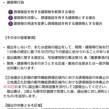
建築等行為
誘導施設を有する建築物を新築する場合
建築物を改築し、誘導施設を有する建築物とする場合
建築物の用途を変更し誘導施設を有する建築物とする場合
【そのほか留意事項】
届出をしないで、または虚偽の届出をして、開発・建築等行為を行
130条の規定に基づき30万円以下の罰金に処せられることがあり
届出義務に関する規定は、宅地建物取引業法第35 条「重要事項
開発・建築等行為を行おうとする区域・敷地の全部または一部が都
出対象になります。
【立地適正化計画の都市機能誘導区域内における誘導施設の休廃止の
立地適正化計画の都市機能誘導区域内における誘導施設の休廃止の
の30日前
までに届出書に関係図書を添付して2部提出してください。
届出書は、2部とも都市計画課で受理した後、届出者に対し原則とし
たもの)を返却します。
【届出の対象となる区域】