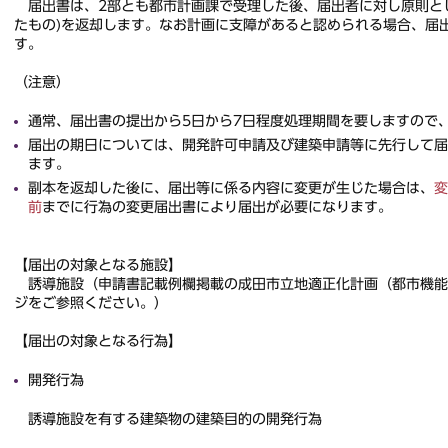
届出書は、2部とも都市計画課で受理した後、届出者に対し原則とし
たもの)を返却します。なお計画に支障があると認められる場合、届
す。
（注意）
通常、届出書の提出から5日から7日程度処理期間を要しますので
届出の期日については、開発許可申請及び建築申請等に先行して届
ます。
副本を返却した後に、届出等に係る内容に変更が生じた場合は、
変
前
までに行為の変更届出書により届出が必要になります。
【届出の対象となる施設】
誘導施設（申請書記載例欄掲載の成田市立地適正化計画（都市機能
ジをご参照ください。）
【届出の対象となる行為】
開発行為
誘導施設を有する建築物の建築目的の開発行為