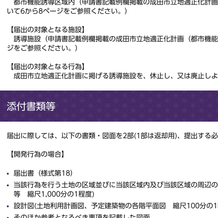
都市機能誘導区域内（申請書記載例欄掲載の成田市立地適正化計画
いて6から8ページをご参照ください。）
【届出の対象となる施設】
誘導施設（申請書記載例欄掲載の成田市立地適正化計画（都市機能
ジをご参照ください。）
【届出の対象となる行為】
成田市立地適正化計画に掲げる誘導施設を、休止し、又は廃止しよ
添付書類等
届出に際しては、以下の書類・図面を2部(1部は返却用)、提出する
【開発行為の場合】
届出書（様式第18）
当該行為を行う土地の区域並びに当該区域内及び当該区域の周辺の
等 縮尺1,000分の1程度)
設計図(土地利用計画図、予定建築物の各階平面図 縮尺100分の1
そのほか参考となるべき事項を記載した図面