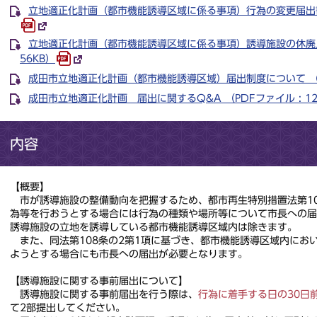
立地適正化計画（都市機能誘導区域に係る事項）行為の変更届出書記載
立地適正化計画（都市機能誘導区域に係る事項）誘導施設の休廃止届
56KB）
成田市立地適正化計画（都市機能誘導区域）届出制度について （PD
成田市立地適正化計画 届出に関するQ&A （PDFファイル : 12
内容
【概要】
市が誘導施設の整備動向を把握するため、都市再生特別措置法第10
為等を行おうとする場合には行為の種類や場所等について市長への
誘導施設の立地を誘導している都市機能誘導区域内は除きます。
また、同法第108条の2第1項に基づき、都市機能誘導区域内にお
ようとする場合にも市長への届出が必要となります。
【誘導施設に関する事前届出について】
誘導施設に関する事前届出を行う際は、
行為に着手する日の30日
て2部提出してください。